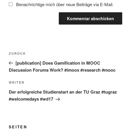
Benachrichtige mich über neue Beiträge via E-Mail.
Beitragsnavigation
Vorheriger
ZURÜCK
Beitrag
[publication] Does Gamification in MOOC
Discussion Forums Work? #imoox #research #mooc
Nächster
WEITER
Beitrag
Der erfolgreiche Studienstart an der TU Graz #tugraz
#welcomedays #wd17
SEITEN