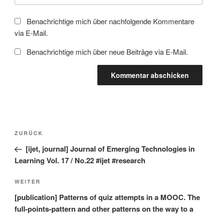
Benachrichtige mich über nachfolgende Kommentare
via E-Mail.
Benachrichtige mich über neue Beiträge via E-Mail.
Beitragsnavigation
Vorheriger
ZURÜCK
Beitrag
[ijet, journal] Journal of Emerging Technologies in
Learning Vol. 17 / No.22 #ijet #research
Nächster
WEITER
Beitrag
[publication] Patterns of quiz attempts in a MOOC. The
full-points-pattern and other patterns on the way to a