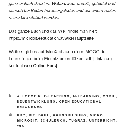
ganz einfach direkt im
Webbrowser erstellt
, getestet und
danach bei Bedarf heruntergeladen und auf einem realen
micro:bit installiert werden.
Das ganze Buch und das Wiki findet man hier:
https://microbit.eeducation.at/wiki/Hauptseite
Weiters gibt es auf iMooX.at auch einen MOOC der
Lehrer:innen beim Einsatz unterstützen soll: [
Link zum
kostenlosen Online-Kurs
]
KATEGORIEN
ALLGEMEIN
,
E-LEARNING
,
M-LEARNING
,
MOBIL
,
NEUENTWICKLUNG
,
OPEN EDUCATIONAL
RESOURCES
SCHLAGWÖRTER
BBC
,
BIT
,
DGBL
,
GRUNDBILDUNG
,
MICRO
,
MICROBIT
,
SCHULBUCH
,
TUGRAZ
,
UNTERRICHT
,
WIKI