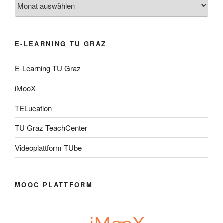
E-LEARNING TU GRAZ
E-Learning TU Graz
iMooX
TELucation
TU Graz TeachCenter
Videoplattform TUbe
MOOC PLATTFORM