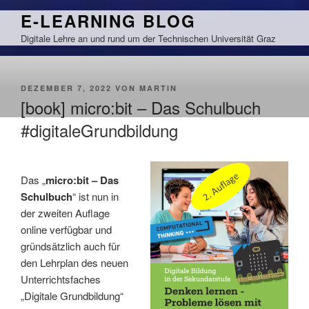
Zum
E-LEARNING BLOG
Inhalt
Digitale Lehre an und rund um der Technischen Universität Graz
springen
VERÖFFENTLICHT
DEZEMBER 7, 2022
VON
MARTIN
AM
[book] micro:bit – Das Schulbuch
#digitaleGrundbildung
Das „
micro:bit – Das
Schulbuch
“ ist nun in
der zweiten Auflage
online verfügbar und
gründsätzlich auch für
den Lehrplan des neuen
Unterrichtsfaches
„Digitale Grundbildung“