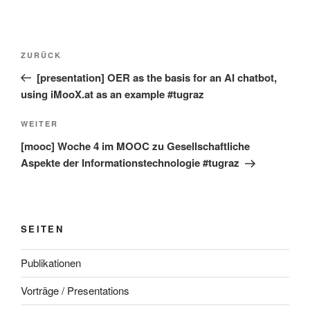
Beitragsnavigation
Vorheriger
ZURÜCK
Beitrag
[presentation] OER as the basis for an AI chatbot,
using iMooX.at as an example #tugraz
Nächster
WEITER
Beitrag
[mooc] Woche 4 im MOOC zu Gesellschaftliche
Aspekte der Informationstechnologie #tugraz
SEITEN
Publikationen
Vorträge / Presentations