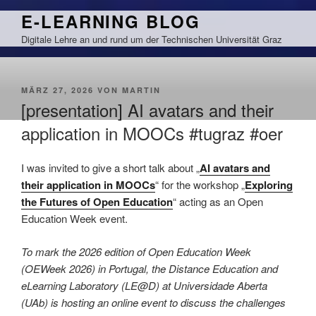
Zum
E-LEARNING BLOG
Inhalt
Digitale Lehre an und rund um der Technischen Universität Graz
springen
VERÖFFENTLICHT
MÄRZ 27, 2026
VON
MARTIN
AM
[presentation] AI avatars and their
application in MOOCs #tugraz #oer
I was invited to give a short talk about „
AI avatars and
their application in MOOCs
“ for the workshop „
Exploring
the Futures of Open Education
“ acting as an Open
Education Week event.
To mark the 2026 edition of Open Education Week
(OEWeek 2026) in Portugal, the Distance Education and
eLearning Laboratory (LE@D) at Universidade Aberta
(UAb) is hosting an online event to discuss the challenges