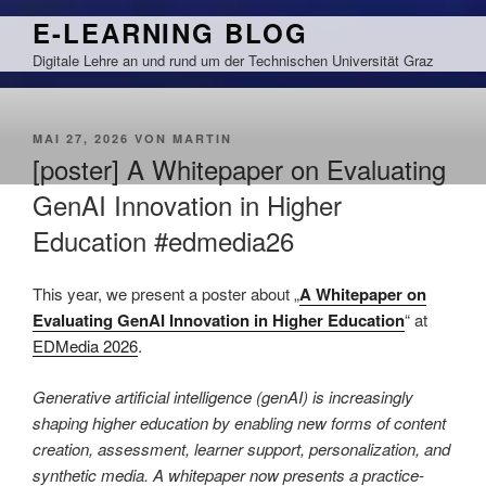
Zum
E-LEARNING BLOG
Inhalt
Digitale Lehre an und rund um der Technischen Universität Graz
springen
VERÖFFENTLICHT
MAI 27, 2026
VON
MARTIN
AM
[poster] A Whitepaper on Evaluating
GenAI Innovation in Higher
Education #edmedia26
This year, we present a poster about „
A Whitepaper on
Evaluating GenAI Innovation in Higher Education
“ at
EDMedia 2026
.
Generative artificial intelligence (genAI) is increasingly
shaping higher education by enabling new forms of content
creation, assessment, learner support, personalization, and
synthetic media. A whitepaper now presents a practice-