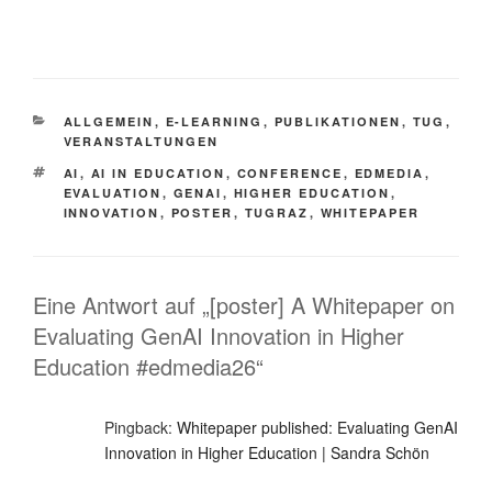
This is an impactful contributions, methodological rigor, and exceptional novelty in the research field of AI in education.
KATEGORIEN
ALLGEMEIN
,
E-LEARNING
,
PUBLIKATIONEN
,
TUG
,
VERANSTALTUNGEN
SCHLAGWÖRTER
AI
,
AI IN EDUCATION
,
CONFERENCE
,
EDMEDIA
,
EVALUATION
,
GENAI
,
HIGHER EDUCATION
,
INNOVATION
,
POSTER
,
TUGRAZ
,
WHITEPAPER
Eine Antwort auf „[poster] A Whitepaper on
Evaluating GenAI Innovation in Higher
Education #edmedia26“
Pingback:
Whitepaper published: Evaluating GenAI
Innovation in Higher Education | Sandra Schön