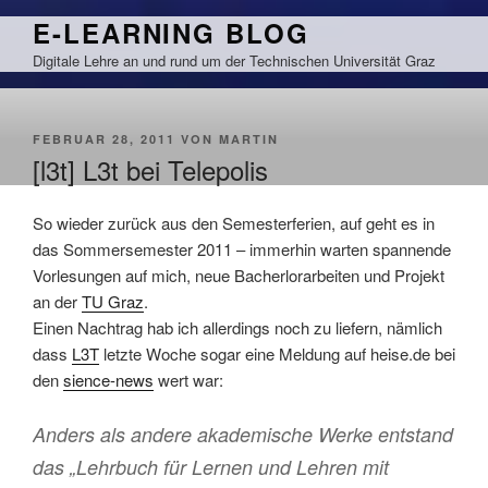
Zum
E-LEARNING BLOG
Inhalt
Digitale Lehre an und rund um der Technischen Universität Graz
springen
VERÖFFENTLICHT
FEBRUAR 28, 2011
VON
MARTIN
AM
[l3t] L3t bei Telepolis
So wieder zurück aus den Semesterferien, auf geht es in
das Sommersemester 2011 – immerhin warten spannende
Vorlesungen auf mich, neue Bacherlorarbeiten und Projekt
an der
TU Graz
.
Einen Nachtrag hab ich allerdings noch zu liefern, nämlich
dass
L3T
letzte Woche sogar eine Meldung auf heise.de bei
den
sience-news
wert war:
Anders als andere akademische Werke entstand
das „Lehrbuch für Lernen und Lehren mit