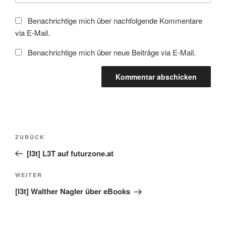
Benachrichtige mich über nachfolgende Kommentare
via E-Mail.
Benachrichtige mich über neue Beiträge via E-Mail.
Beitragsnavigation
Vorheriger
ZURÜCK
Beitrag
[l3t] L3T auf futurzone.at
Nächster
WEITER
Beitrag
[l3t] Walther Nagler über eBooks