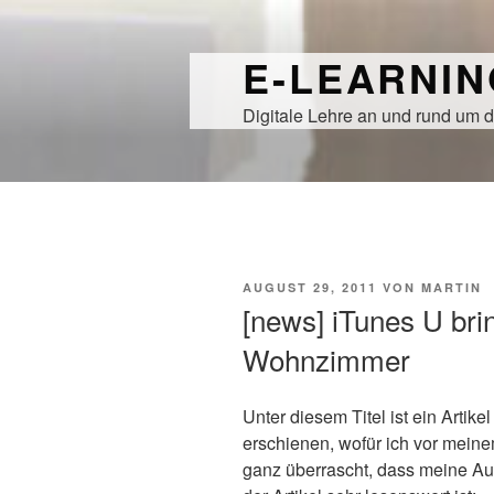
Zum
Inhalt
E-LEARNI
springen
Digitale Lehre an und rund um d
VERÖFFENTLICHT
AUGUST 29, 2011
VON
MARTIN
AM
[news] iTunes U bri
Wohnzimmer
Unter diesem Titel ist ein Artike
erschienen, wofür ich vor meine
ganz überrascht, dass meine A