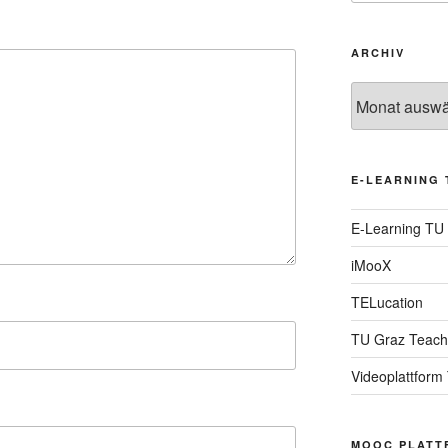
ARCHIV
Archiv
E-LEARNING 
E-Learning TU
iMooX
TELucation
TU Graz Teach
Videoplattform
MOOC PLATT