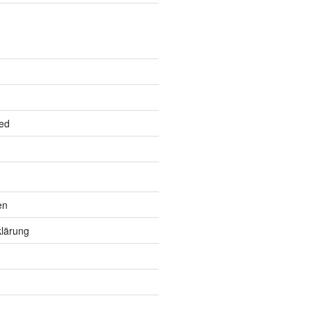
ed
en
lärung