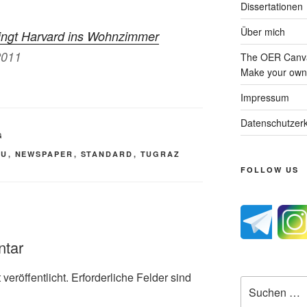
Dissertationen
Über mich
ringt Harvard ins Wohnzimmer
2011
The OER Canva
Make your own 
Impressum
Datenschutzerk
G
SU
,
NEWSPAPER
,
STANDARD
,
TUGRAZ
FOLLOW US
ntar
veröffentlicht.
Erforderliche Felder sind
Suche
nach: