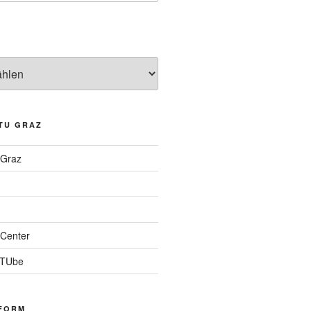
TU GRAZ
 Graz
Center
 TUbe
FORM