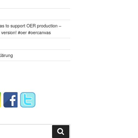
s to support OER production –
version! #oer #oercanvas
lärung
Suchen