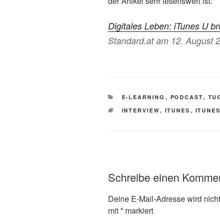
der Artikel sehr lesenswert ist:
Digitales Leben: iTunes U b
Standard.at am 12. August 
KATEGORIEN
E-LEARNING
,
PODCAST
,
TU
SCHLAGWÖRTER
INTERVIEW
,
ITUNES
,
ITUNE
Schreibe einen Komme
Deine E-Mail-Adresse wird nicht 
mit
*
markiert