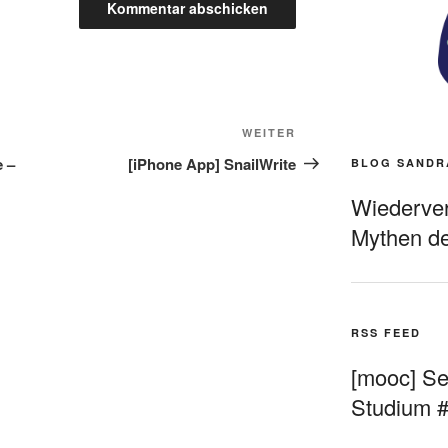
Nächster
WEITER
Beitrag
e –
[iPhone App] SnailWrite
BLOG SANDR
Wiederverö
Mythen de
RSS FEED
[mooc] Sel
Studium 