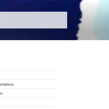
entations
en