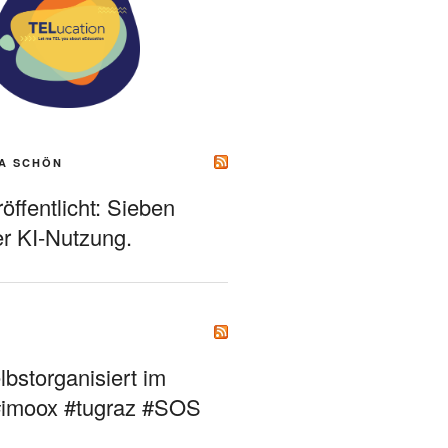
A SCHÖN
ffentlicht: Sieben
r KI-Nutzung.
bstorganisiert im
#imoox #tugraz #SOS