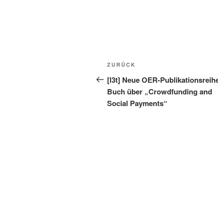
Beitragsnavigation
Vorheriger
ZURÜCK
Beitrag
[l3t] Neue OER-Publikationsreih
Buch über „Crowdfunding and
Social Payments“