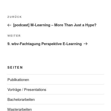
Beitragsnavigation
Vorheriger
ZURÜCK
Beitrag
[podcast] M-Learning – More Than Just a Hype?
Nächster
WEITER
Beitrag
9. wbv-Fachtagung Perspektive E-Learning
SEITEN
Publikationen
Vorträge / Presentations
Bachelorarbeiten
Masterarbeiten