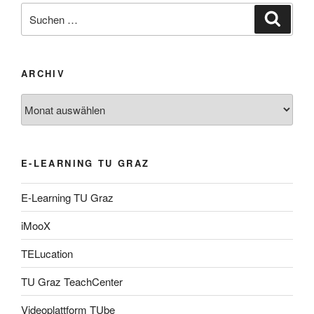
Suche
Suche
nach:
ARCHIV
Archiv
E-LEARNING TU GRAZ
E-Learning TU Graz
iMooX
TELucation
TU Graz TeachCenter
Videoplattform TUbe