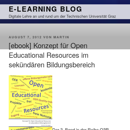
Zum
E-LEARNING BLOG
Inhalt
Digitale Lehre an und rund um der Technischen Universität Graz
springen
VERÖFFENTLICHT
AUGUST 7, 2012
VON
MARTIN
AM
[ebook] Konzept für Open
Educational Resources im
sekündären Bildungsbereich
Der 3. Band in der Reihe
O3R –