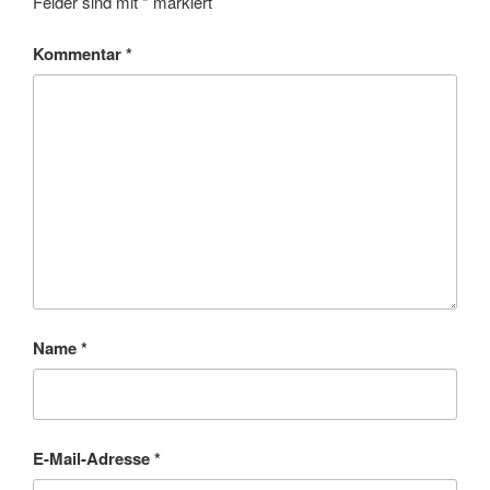
Felder sind mit
*
markiert
Kommentar
*
Name
*
E-Mail-Adresse
*