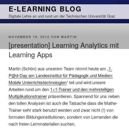
Zum
E-LEARNING BLOG
Inhalt
Digitale Lehre an und rund um der Technischen Universität Graz
springen
VERÖFFENTLICHT
NOVEMBER 19, 2012
VON
MARTIN
AM
[presentation] Learning Analytics mit
Learning Apps
Martin (Schön) aus unserem Team nimmt heute am „
1.
P@d-Day am Landesinstitut für Pädagogik und Medien:
Mobile Unterrichtstechnologien
“ teil und wird unsere
Arbeiten rund um den
1×1-Trainer und den mehrstelligen
Multiplikationstrainer
präsentieren. Spannend für uns neben
den tollen Analysen ist auch die Tatsache dass die Mathe-
Trainer sehr stark benutzt werden und zwar nicht (!) von
formalen Bildungsinstitutionen, sondern von Lernenden die
nach freien Lernmaterialien suchen.