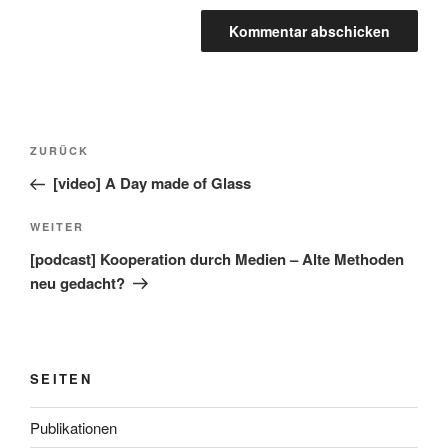
Beitragsnavigation
Vorheriger
ZURÜCK
Beitrag
[video] A Day made of Glass
Nächster
WEITER
Beitrag
[podcast] Kooperation durch Medien – Alte Methoden
neu gedacht?
SEITEN
Publikationen