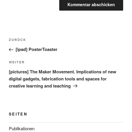
Beitragsnavigation
Vorheriger
ZURÜCK
Beitrag
[ipad] PosterToaster
Nächster
WEITER
Beitrag
[pictures] The Maker Movement. Implications of new
digital gadgets, fabrication tools and spaces for
creative learning and teaching
SEITEN
Publikationen