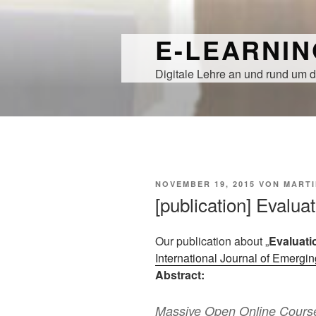
Zum
Inhalt
E-LEARNI
springen
Digitale Lehre an und rund um d
VERÖFFENTLICHT
NOVEMBER 19, 2015
VON
MARTI
AM
[publication] Evalu
Our publication about „
Evaluati
International Journal of Emergi
Abstract:
Massive Open Online Course