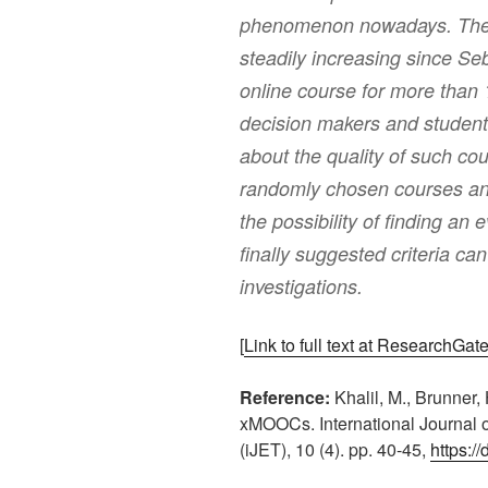
phenomenon nowadays. The 
steadily increasing since Se
online course for more than
decision makers and students
about the quality of such cou
randomly chosen courses and 
the possibility of finding an
finally suggested criteria ca
investigations.
[
Link to full text at ResearchGat
Reference:
Khalil, M., Brunner, 
xMOOCs. International Journal 
(iJET), 10 (4). pp. 40-45,
https:/