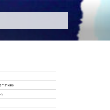
entations
en