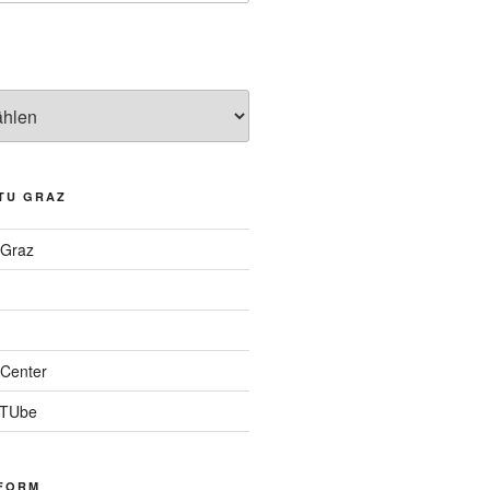
TU GRAZ
 Graz
Center
 TUbe
FORM