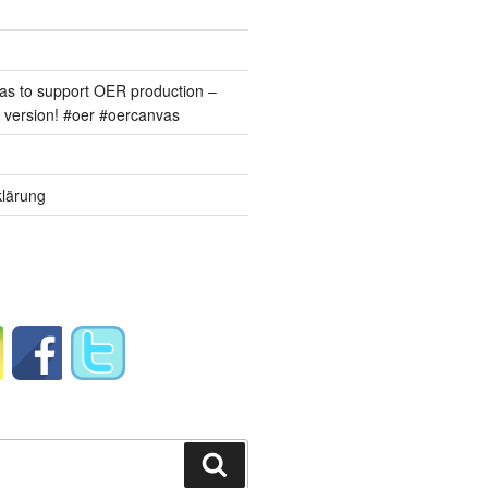
s to support OER production –
version! #oer #oercanvas
lärung
Suchen