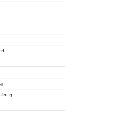
ed
en
lärung