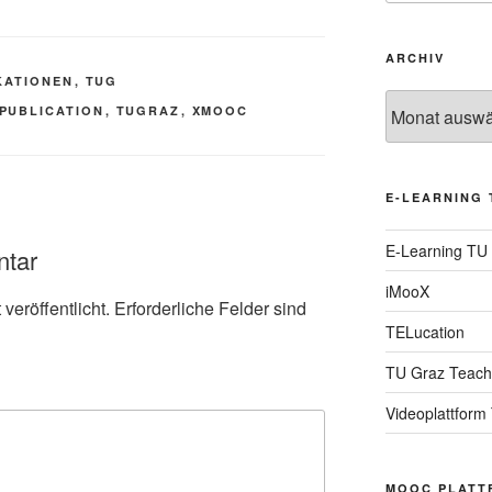
ARCHIV
KATIONEN
,
TUG
Archiv
PUBLICATION
,
TUGRAZ
,
XMOOC
E-LEARNING 
E-Learning TU
ntar
iMooX
veröffentlicht.
Erforderliche Felder sind
TELucation
TU Graz Teach
Videoplattform
MOOC PLATT