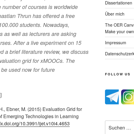
Dissertationen
number of courses is worldwide
Über mich
bastian Thrun has offered a free
 100.000 students. Nowadays,
The OER Canva
Make your own 
 as well as lecturers are asking
rses. After a live experiment on 15
Impressum
a brief literature review, we discuss
Datenschutzerk
 evaluation grid for xMOOCs. The
n be used now for future
FOLLOW US
e
]
H., Ebner, M. (2015) Evaluation Grid for
of Emerging Technologies in Learning
/dx.doi.org/10.3991/ijet.v10i4.4653
Suche
nach: