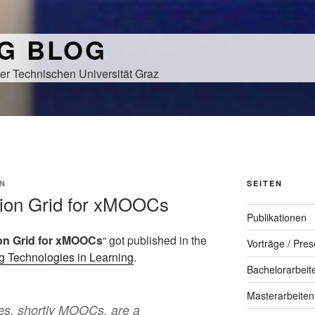
NG BLOG
er Technischen Universität Graz
N
SEITEN
ation Grid for xMOOCs
Publikationen
on Grid for xMOOCs
“ got published in the
Vorträge / Pres
ng Technologies in Learning
.
Bachelorarbeit
Masterarbeiten
s, shortly MOOCs, are a