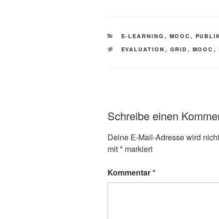
KATEGORIEN
E-LEARNING
,
MOOC
,
PUBLI
SCHLAGWÖRTER
EVALUATION
,
GRID
,
MOOC
,
Schreibe einen Komme
Deine E-Mail-Adresse wird nicht 
mit
*
markiert
Kommentar
*