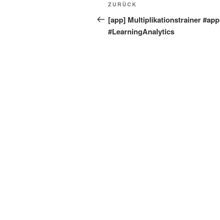
Beitragsnavigation
Vorheriger
ZURÜCK
Beitrag
[app] Multiplikationstrainer #app
#LearningAnalytics