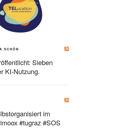
A SCHÖN
ffentlicht: Sieben
r KI-Nutzung.
bstorganisiert im
#imoox #tugraz #SOS