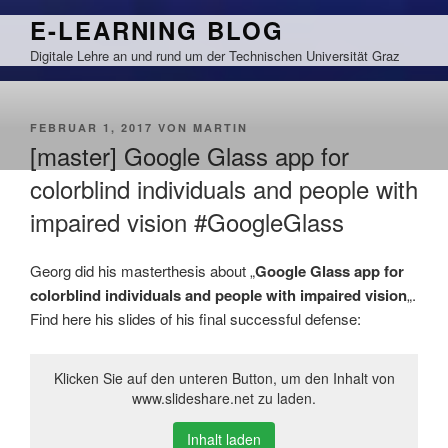
Zum
E-LEARNING BLOG
Inhalt
Digitale Lehre an und rund um der Technischen Universität Graz
springen
VERÖFFENTLICHT
FEBRUAR 1, 2017
VON
MARTIN
AM
[master] Google Glass app for
colorblind individuals and people with
impaired vision #GoogleGlass
Georg did his masterthesis about „
Google Glass app for
colorblind individuals and people with impaired vision
„.
Find here his slides of his final successful defense:
Klicken Sie auf den unteren Button, um den Inhalt von
www.slideshare.net zu laden.
Inhalt laden