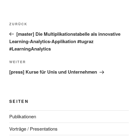
Beitragsnavigation
Vorheriger
ZURÜCK
Beitrag
[master] Die Multiplikationstabelle als innovative
Learning-Analytics-Applikation #tugraz
#LearningAnalytics
Nächster
WEITER
Beitrag
[press] Kurse für Unis und Unternehmen
SEITEN
Publikationen
Vorträge / Presentations