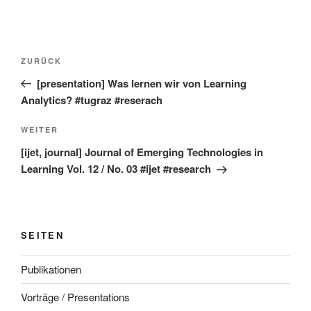
Beitragsnavigation
Vorheriger
ZURÜCK
Beitrag
[presentation] Was lernen wir von Learning
Analytics? #tugraz #reserach
Nächster
WEITER
Beitrag
[ijet, journal] Journal of Emerging Technologies in
Learning Vol. 12 / No. 03 #ijet #research
SEITEN
Publikationen
Vorträge / Presentations