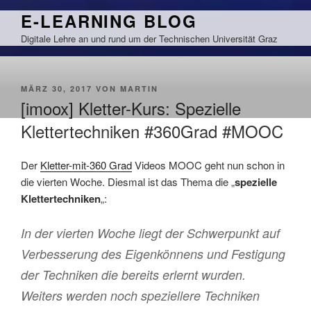
Zum
E-LEARNING BLOG
Inhalt
Digitale Lehre an und rund um der Technischen Universität Graz
springen
VERÖFFENTLICHT
MÄRZ 30, 2017
VON
MARTIN
AM
[imoox] Kletter-Kurs: Spezielle
Klettertechniken #360Grad #MOOC
Der
Kletter-mit-360 Grad
Videos MOOC geht nun schon in
die vierten Woche. Diesmal ist das Thema die „
spezielle
Klettertechniken
„:
In der vierten Woche liegt der Schwerpunkt auf
Verbesserung des Eigenkönnens und Festigung
der Techniken die bereits erlernt wurden.
Weiters werden noch speziellere Techniken