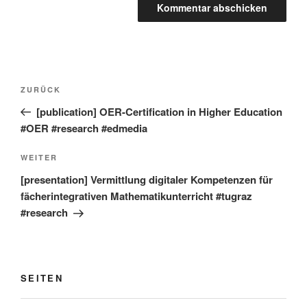
Beitragsnavigation
Vorheriger
ZURÜCK
Beitrag
[publication] OER-Certification in Higher Education
#OER #research #edmedia
Nächster
WEITER
Beitrag
[presentation] Vermittlung digitaler Kompetenzen für
fächerintegrativen Mathematikunterricht #tugraz
#research
SEITEN