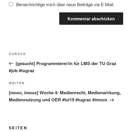
Benachrichtige mich über neue Beiträge via E-Mail.
Beitragsnavigation
Vorheriger
ZURÜCK
Beitrag
[gesucht] Programmierer/in für LMS der TU Graz
#job #tugraz
Nächster
WEITER
Beitrag
[mooc, imoox] Woche 4: Medienrecht, Medienwirkung,
Mediennutzung und OER #lul19 #tugraz #imoox
SEITEN