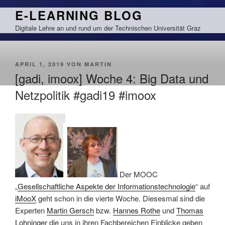
Zum
E-LEARNING BLOG
Inhalt
Digitale Lehre an und rund um der Technischen Universität Graz
springen
VERÖFFENTLICHT
APRIL 1, 2019
VON
MARTIN
AM
[gadi, imoox] Woche 4: Big Data und
Netzpolitik #gadi19 #imoox
Der MOOC
„
Gesellschaftliche Aspekte der Informationstechnologie
“ auf
iMooX
geht schon in die vierte Woche. Diesesmal sind die
Experten
Martin Gersch
bzw.
Hannes Rothe
und
Thomas
Lohninger
die uns in ihren Fachbereichen Einblicke geben