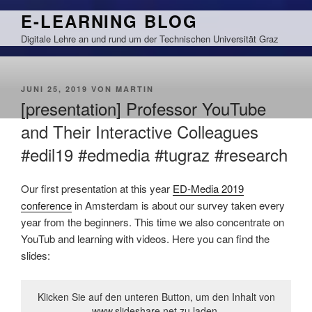
Zum
E-LEARNING BLOG
Inhalt
Digitale Lehre an und rund um der Technischen Universität Graz
springen
VERÖFFENTLICHT
JUNI 25, 2019
VON
MARTIN
AM
[presentation] Professor YouTube
and Their Interactive Colleagues
#edil19 #edmedia #tugraz #research
Our first presentation at this year
ED-Media 2019
conference
in Amsterdam is about our survey taken every
year from the beginners. This time we also concentrate on
YouTub and learning with videos. Here you can find the
slides:
Klicken Sie auf den unteren Button, um den Inhalt von
www.slideshare.net zu laden.