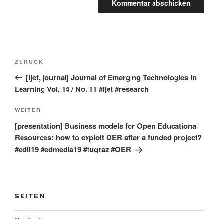
Beitragsnavigation
Vorheriger
ZURÜCK
Beitrag
[ijet, journal] Journal of Emerging Technologies in
Learning Vol. 14 / No. 11 #ijet #research
Nächster
WEITER
Beitrag
[presentation] Business models for Open Educational
Resources: how to exploit OER after a funded project?
#edil19 #edmedia19 #tugraz #OER
SEITEN