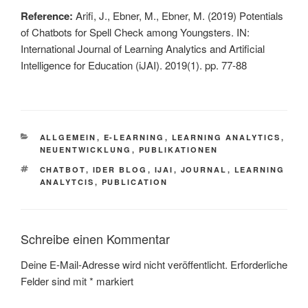
Reference:
Arifi, J., Ebner, M., Ebner, M. (2019) Potentials
of Chatbots for Spell Check among Youngsters. IN:
International Journal of Learning Analytics and Artificial
Intelligence for Education (iJAI). 2019(1). pp. 77-88
KATEGORIEN
ALLGEMEIN
,
E-LEARNING
,
LEARNING ANALYTICS
,
NEUENTWICKLUNG
,
PUBLIKATIONEN
SCHLAGWÖRTER
CHATBOT
,
IDER BLOG
,
IJAI
,
JOURNAL
,
LEARNING
ANALYTCIS
,
PUBLICATION
Schreibe einen Kommentar
Deine E-Mail-Adresse wird nicht veröffentlicht.
Erforderliche
Felder sind mit
*
markiert