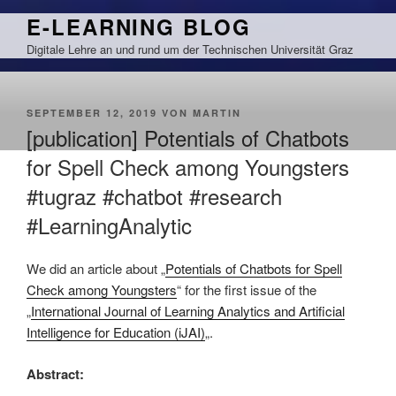
Zum
E-LEARNING BLOG
Inhalt
Digitale Lehre an und rund um der Technischen Universität Graz
springen
VERÖFFENTLICHT
SEPTEMBER 12, 2019
VON
MARTIN
AM
[publication] Potentials of Chatbots
for Spell Check among Youngsters
#tugraz #chatbot #research
#LearningAnalytic
We did an article about „
Potentials of Chatbots for Spell
Check among Youngsters
“ for the first issue of the
„
International Journal of Learning Analytics and Artificial
Intelligence for Education (iJAI)
„.
Abstract: