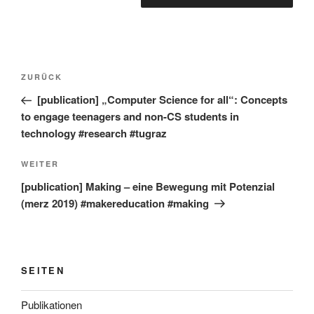
Beitragsnavigation
Vorheriger
ZURÜCK
Beitrag
[publication] „Computer Science for all“: Concepts
to engage teenagers and non-CS students in
technology #research #tugraz
Nächster
WEITER
Beitrag
[publication] Making – eine Bewegung mit Potenzial
(merz 2019) #makereducation #making
SEITEN
Publikationen