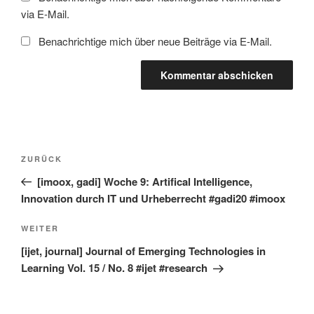
via E-Mail.
Benachrichtige mich über neue Beiträge via E-Mail.
Beitragsnavigation
Vorheriger
ZURÜCK
Beitrag
[imoox, gadi] Woche 9: Artifical Intelligence,
Innovation durch IT und Urheberrecht #gadi20 #imoox
Nächster
WEITER
Beitrag
[ijet, journal] Journal of Emerging Technologies in
Learning Vol. 15 / No. 8 #ijet #research