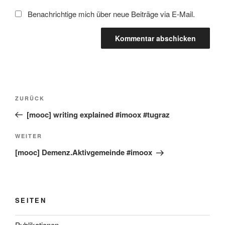
Benachrichtige mich über neue Beiträge via E-Mail.
Beitragsnavigation
Vorheriger
ZURÜCK
Beitrag
[mooc] writing explained #imoox #tugraz
Nächster
WEITER
Beitrag
[mooc] Demenz.Aktivgemeinde #imoox
SEITEN
Publikationen