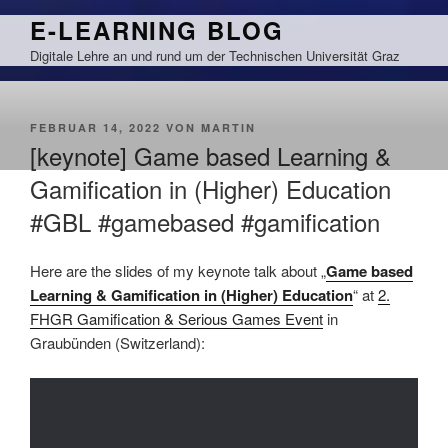
Zum
E-LEARNING BLOG
Inhalt
Digitale Lehre an und rund um der Technischen Universität Graz
springen
VERÖFFENTLICHT
FEBRUAR 14, 2022
VON
MARTIN
AM
[keynote] Game based Learning &
Gamification in (Higher) Education
#GBL #gamebased #gamification
Here are the slides of my keynote talk about „
Game based
Learning & Gamification in (Higher) Education
“ at
2.
FHGR Gamification & Serious Games Event
in
Graubünden (Switzerland):