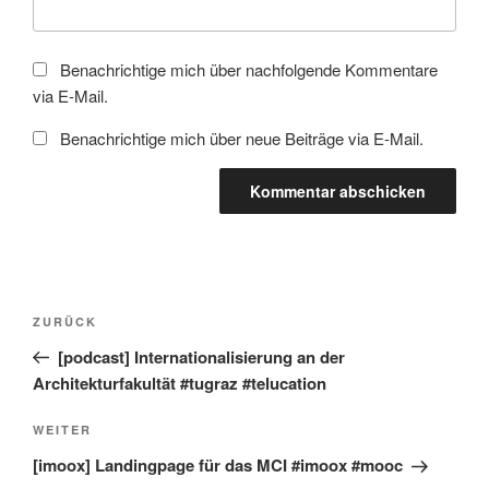
Benachrichtige mich über nachfolgende Kommentare
via E-Mail.
Benachrichtige mich über neue Beiträge via E-Mail.
Beitragsnavigation
Vorheriger
ZURÜCK
Beitrag
[podcast] Internationalisierung an der
Architekturfakultät #tugraz #telucation
Nächster
WEITER
Beitrag
[imoox] Landingpage für das MCI #imoox #mooc