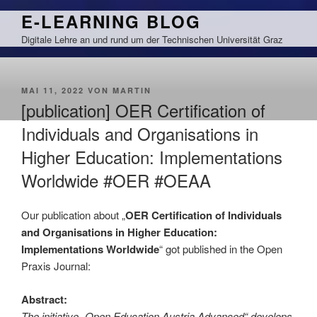
Zum
E-LEARNING BLOG
Inhalt
Digitale Lehre an und rund um der Technischen Universität Graz
springen
VERÖFFENTLICHT
MAI 11, 2022
VON
MARTIN
AM
[publication] OER Certification of
Individuals and Organisations in
Higher Education: Implementations
Worldwide #OER #OEAA
Our publication about „
OER Certification of Individuals
and Organisations in Higher Education:
Implementations Worldwide
“ got published in the Open
Praxis Journal:
Abstract:
The initiative „Open Education Austria Advanced“ develops