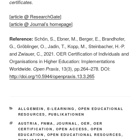
certificates.
[
article @ ResearchGate
]
[
article @ Journal’s homepage
]
Reference:
Schön, S., Ebner, M., Berger, E., Brandhofer,
G., Gröblinger, O., Jadin, T., Kopp, M., Steinbacher, H.-P.
and Zwiauer, C., 2021. OER Certification of Individuals and
Organisations in Higher Education: Implementations
Worldwide.
Open Praxis
, 13(3), pp.264–278. DOI:
http://doi.org/10.5944/openpraxis.13.3.265
KATEGORIEN
ALLGEMEIN
,
E-LEARNING
,
OPEN EDUCATIONAL
RESOURCES
,
PUBLIKATIONEN
SCHLAGWÖRTER
AUSTRIA
,
FNMA
,
JOURNAL
,
OER
,
OER
CERTIFICATION
,
OPEN ACCESS
,
OPEN
EDUCATION
,
OPEN EDUCATIONAL RESOURCES
,