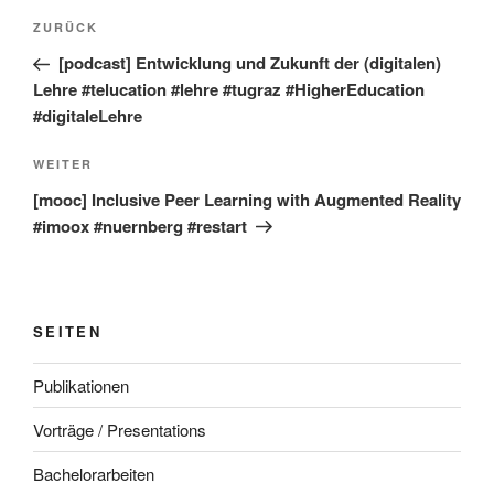
Beitragsnavigation
Vorheriger
ZURÜCK
Beitrag
[podcast] Entwicklung und Zukunft der (digitalen)
Lehre #telucation #lehre #tugraz #HigherEducation
#digitaleLehre
Nächster
WEITER
Beitrag
[mooc] Inclusive Peer Learning with Augmented Reality
#imoox #nuernberg #restart
SEITEN
Publikationen
Vorträge / Presentations
Bachelorarbeiten