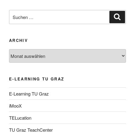
Suche
Suche
nach:
ARCHIV
Archiv
E-LEARNING TU GRAZ
E-Learning TU Graz
iMooX
TELucation
TU Graz TeachCenter