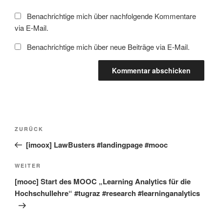
Benachrichtige mich über nachfolgende Kommentare
via E-Mail.
Benachrichtige mich über neue Beiträge via E-Mail.
Beitragsnavigation
Vorheriger
ZURÜCK
Beitrag
[imoox] LawBusters #landingpage #mooc
Nächster
WEITER
Beitrag
[mooc] Start des MOOC „Learning Analytics für die
Hochschullehre“ #tugraz #research #learninganalytics