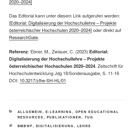
2020–2024]
Das Editorial kann unter diesem Link aufgerufen werden:
[
Editorial: Digitalisierung der Hochschullehre – Projekte
österreichischer Hochschulen 2020–2024
] oder direkt auf
ResearchGate
.
Referenz
: Ebner, M., Zwiauer, C. (2023)
Editorial:
Digitalisierung der Hochschullehre – Projekte
österreichischer Hochschulen 2020–2024
. Zeitschrift für
Hochschulentwicklung Jdg 18/Sonderausgabe, S. 11-16
DOI:
10.3217/zfhe-SH-HL/01
KATEGORIEN
ALLGEMEIN
,
E-LEARNING
,
OPEN EDUCATIONAL
RESOURCES
,
PUBLIKATIONEN
,
TUG
SCHLAGWÖRTER
BMBWF
,
DIGITALISIERUNG
,
LEHRE