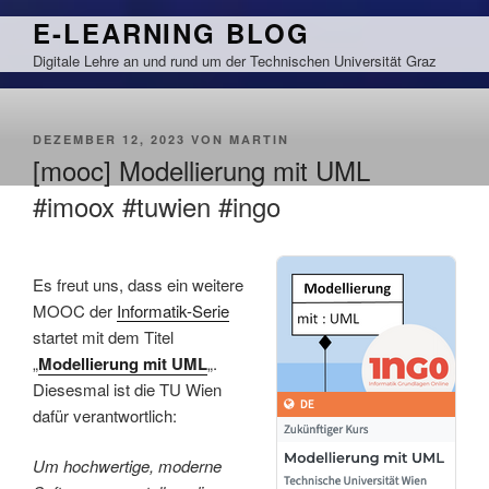
Zum
E-LEARNING BLOG
Inhalt
Digitale Lehre an und rund um der Technischen Universität Graz
springen
VERÖFFENTLICHT
DEZEMBER 12, 2023
VON
MARTIN
AM
[mooc] Modellierung mit UML
#imoox #tuwien #ingo
Es freut uns, dass ein weitere
MOOC der
Informatik-Serie
startet mit dem Titel
„
Modellierung mit UML
„.
Diesesmal ist die TU Wien
dafür verantwortlich:
Um hochwertige, moderne