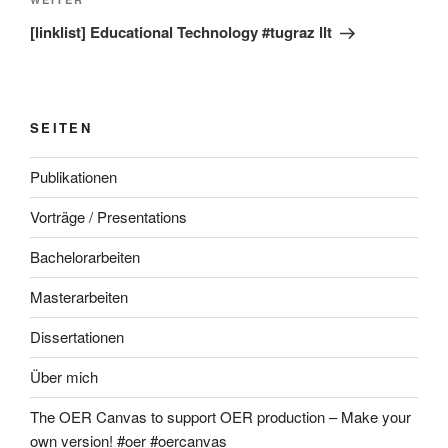
Nächster
Beitrag
[linklist] Educational Technology #tugraz llt
SEITEN
Publikationen
Vorträge / Presentations
Bachelorarbeiten
Masterarbeiten
Dissertationen
Über mich
The OER Canvas to support OER production – Make your
own version! #oer #oercanvas