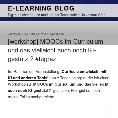
Zum
E-LEARNING BLOG
Inhalt
Digitale Lehre an und rund um der Technischen Universität Graz
springen
VERÖFFENTLICHT
JANUAR 12, 2026
VON
MARTIN
AM
[workshop] MOOCs im Curriculum
und das vielleicht auch noch KI-
gestützt? #tugraz
Im Rahmen der Veranstaltung „
Curricula entwickeln mit
KI und anderen Tools
“ von e-Teaching.org durfte ich einen
Workshop zu „
MOOCs im Curriculum und das vielleicht
auch noch KI-gestützt?
“ gestalten. Hier gibt es noch
meine Folien nachgereicht: