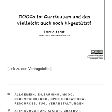
[
Link zu den Vortragsfolien
]
KATEGORIEN
ALLGEMEIN
,
E-LEARNING
,
MOOC
,
NEUENTWICKLUNG
,
OPEN EDUCATIONAL
RESOURCES
,
TUG
,
VERANSTALTUNGEN
SCHLAGWÖRTER
AI IN EDUCATION
,
AVATAR
,
CHATBOT
,