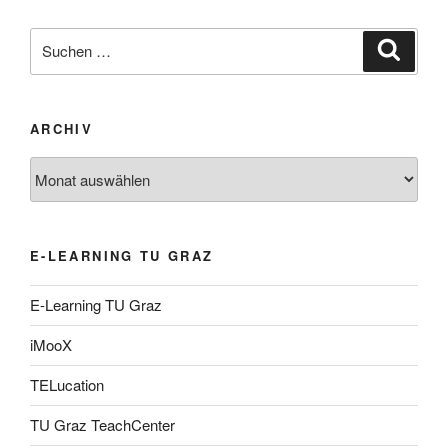
Suche
Suche
nach:
ARCHIV
Archiv
E-LEARNING TU GRAZ
E-Learning TU Graz
iMooX
TELucation
TU Graz TeachCenter