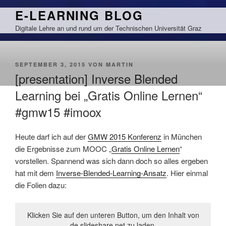
Zum
E-LEARNING BLOG
Inhalt
Digitale Lehre an und rund um der Technischen Universität Graz
springen
VERÖFFENTLICHT
SEPTEMBER 3, 2015
VON
MARTIN
AM
[presentation] Inverse Blended
Learning bei „Gratis Online Lernen“
#gmw15 #imoox
Heute darf ich auf der
GMW 2015 Konferenz
in München
die Ergebnisse zum MOOC „
Gratis Online Lernen
“
vorstellen. Spannend was sich dann doch so alles ergeben
hat mit dem
Inverse-Blended-Learning-Ansatz
. Hier einmal
die Folien dazu:
Klicken Sie auf den unteren Button, um den Inhalt von
de.slideshare.net zu laden.