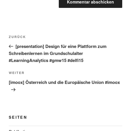
Beitragsnavigation
Vorheriger
ZURÜCK
Beitrag
[presentation] Design für eine Plattform zum
Schreibenlernen im Grundschulalter
#LearningAnalytics #gmw15 #delfi15
Nächster
WEITER
Beitrag
[imoox] Österreich und die Europäische Union #imoox
SEITEN