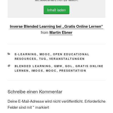
Inhalt laden
Inverse Blended Learning bei „Gratis Online Lernen“
from
Martin Ebner
KATEGORIEN
E-LEARNING
,
MOOC
,
OPEN EDUCATIONAL
RESOURCES
,
TUG
,
VERANSTALTUNGEN
SCHLAGWÖRTER
BLENDED LEARNING
,
GMW
,
GOL
,
GRATIS ONLINE
LERNEN
,
IMOOX
,
MOOC
,
PRESENTATION
Schreibe einen Kommentar
Deine E-Mail-Adresse wird nicht veröffentlicht.
Erforderliche
Felder sind mit
*
markiert