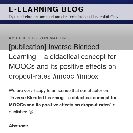
Zum
E-LEARNING BLOG
Inhalt
Digitale Lehre an und rund um der Technischen Universität Graz
springen
VERÖFFENTLICHT
APRIL 3, 2019
VON
MARTIN
AM
[publication] Inverse Blended
Learning – a didactical concept for
MOOCs and its positive effects on
dropout-rates #mooc #imoox
We are very happy to announce that our chapter on
„
Inverse Blended Learning – a didactical concept for
MOOCs and its positive effects on dropout-rates
“ is
published 🙂
Abstract: