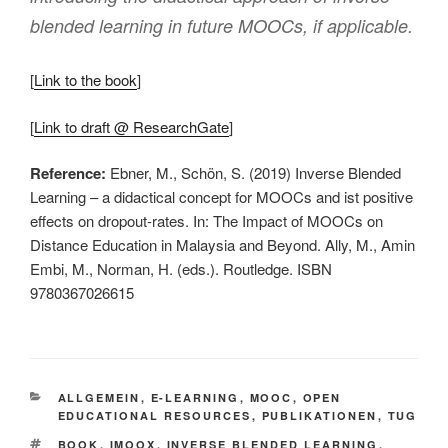
blended learning in future MOOCs, if applicable.
[
Link to the book
]
[
Link to draft @ ResearchGate
]
Reference:
Ebner, M., Schön, S. (2019) Inverse Blended
Learning – a didactical concept for MOOCs and ist positive
effects on dropout-rates. In: The Impact of MOOCs on
Distance Education in Malaysia and Beyond. Ally, M., Amin
Embi, M., Norman, H. (eds.). Routledge. ISBN
9780367026615
KATEGORIEN
ALLGEMEIN
,
E-LEARNING
,
MOOC
,
OPEN
EDUCATIONAL RESOURCES
,
PUBLIKATIONEN
,
TUG
SCHLAGWÖRTER
BOOK
,
IMOOX
,
INVERSE BLENDED LEARNING
,