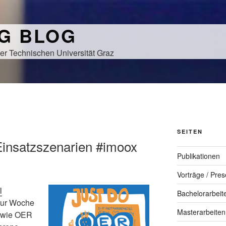
NG BLOG
er Technischen Universität Graz
SEITEN
Einsatzszenarien #imoox
Publikationen
Vorträge / Pres
l
Bachelorarbeit
 zur Woche
Masterarbeiten
m wie OER