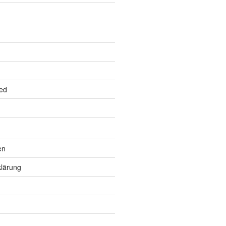
ed
en
lärung