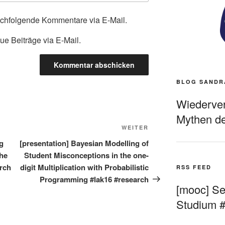
achfolgende Kommentare via E-Mail.
ue Beiträge via E-Mail.
BLOG SANDR
Wiederverö
Mythen de
Nächster
WEITER
Beitrag
g
[presentation] Bayesian Modelling of
the
Student Misconceptions in the one-
arch
digit Multiplication with Probabilistic
RSS FEED
Programming #lak16 #research
[mooc] Sel
Studium 