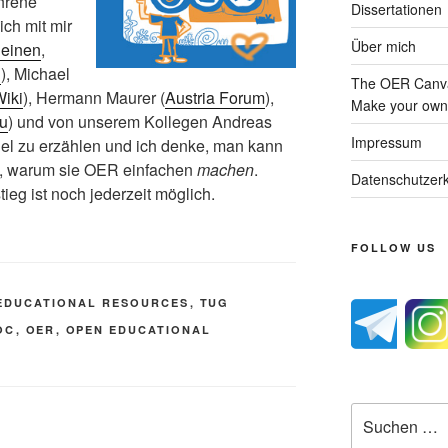
ahrene
Dissertationen
ch mit mir
Über mich
Heinen
,
1
), Michael
The OER Canva
iki
), Hermann Maurer (
Austria Forum
),
Make your own 
u
) und von unserem Kollegen Andreas
Impressum
viel zu erzählen und ich denke, man kann
n, warum sie OER einfachen
machen
.
Datenschutzerk
stieg ist noch jederzeit möglich.
FOLLOW US
EDUCATIONAL RESOURCES
,
TUG
OC
,
OER
,
OPEN EDUCATIONAL
Suche
nach: