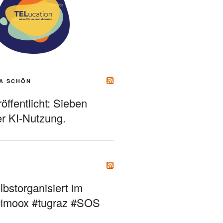
A SCHÖN
ffentlicht: Sieben
r KI-Nutzung.
bstorganisiert im
#imoox #tugraz #SOS