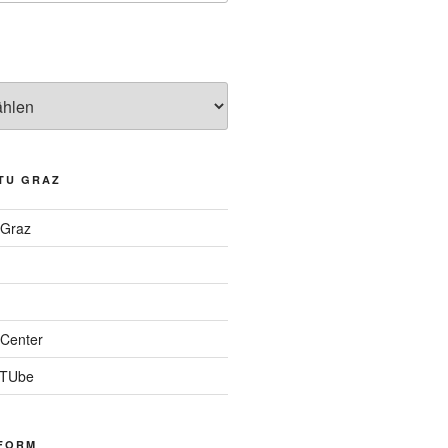
TU GRAZ
 Graz
Center
 TUbe
FORM