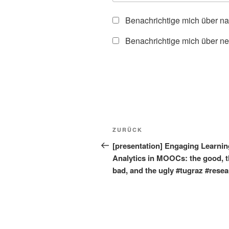
Benachrichtige mich über n
Benachrichtige mich über ne
Beitragsnavigation
Vorheriger
ZURÜCK
Beitrag
[presentation] Engaging Learnin
Analytics in MOOCs: the good, 
bad, and the ugly #tugraz #rese