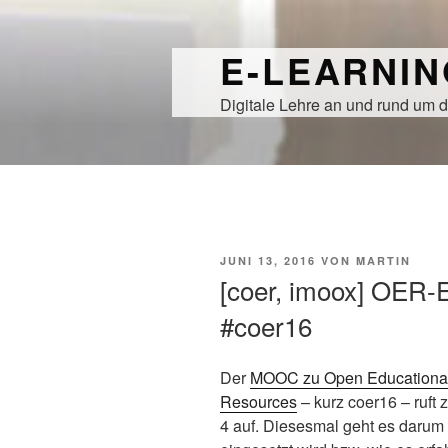
Zum
Inhalt
E-LEARNI
springen
Digitale Lehre an und rund um d
VERÖFFENTLICHT
JUNI 13, 2016
VON
MARTIN
AM
[coer, imoox] OER-
#coer16
Der
MOOC zu Open Educationa
Resources
– kurz coer16 – ruft
4 auf. Diesesmal geht es daru