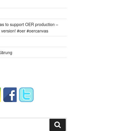
s to support OER production –
version! #oer #oercanvas
lärung
Suchen