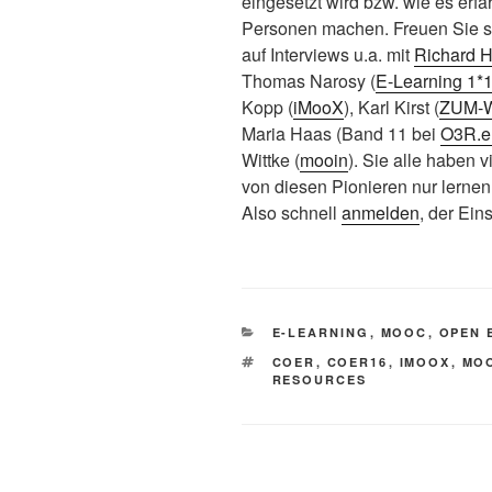
eingesetzt wird bzw. wie es erf
Personen machen. Freuen Sie si
auf Interviews u.a. mit
Richard 
Thomas Narosy (
E-Learning 1*
Kopp (
iMooX
), Karl Kirst (
ZUM-W
Maria Haas (Band 11 bei
O3R.e
Wittke (
mooin
). Sie alle haben 
von diesen Pionieren nur lerne
Also schnell
anmelden
, der Ein
KATEGORIEN
E-LEARNING
,
MOOC
,
OPEN 
SCHLAGWÖRTER
COER
,
COER16
,
IMOOX
,
MO
RESOURCES