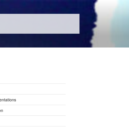
entations
en