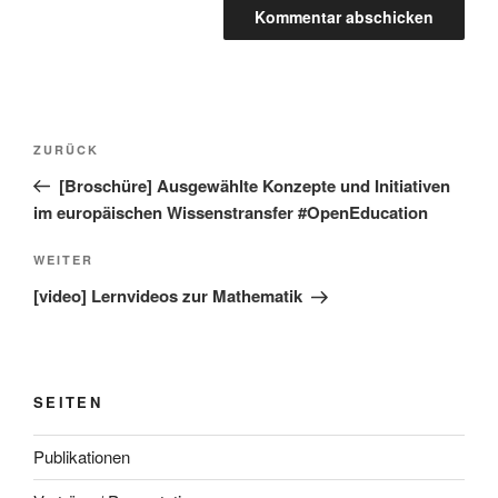
Beitragsnavigation
Vorheriger
ZURÜCK
Beitrag
[Broschüre] Ausgewählte Konzepte und Initiativen
im europäischen Wissenstransfer #OpenEducation
Nächster
WEITER
Beitrag
[video] Lernvideos zur Mathematik
SEITEN
Publikationen