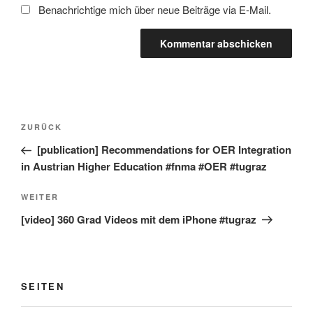
Benachrichtige mich über neue Beiträge via E-Mail.
Beitragsnavigation
Vorheriger
ZURÜCK
Beitrag
[publication] Recommendations for OER Integration
in Austrian Higher Education #fnma #OER #tugraz
Nächster
WEITER
Beitrag
[video] 360 Grad Videos mit dem iPhone #tugraz
SEITEN