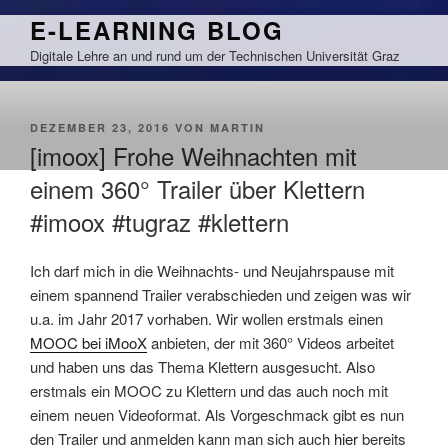
Zum
E-LEARNING BLOG
Inhalt
Digitale Lehre an und rund um der Technischen Universität Graz
springen
VERÖFFENTLICHT
DEZEMBER 23, 2016
VON
MARTIN
AM
[imoox] Frohe Weihnachten mit
einem 360° Trailer über Klettern
#imoox #tugraz #klettern
Ich darf mich in die Weihnachts- und Neujahrspause mit
einem spannend Trailer verabschieden und zeigen was wir
u.a. im Jahr 2017 vorhaben. Wir wollen erstmals einen
MOOC bei iMooX
anbieten, der mit 360° Videos arbeitet
und haben uns das Thema Klettern ausgesucht. Also
erstmals ein MOOC zu Klettern und das auch noch mit
einem neuen Videoformat. Als Vorgeschmack gibt es nun
den Trailer und anmelden kann man sich auch
hier
bereits