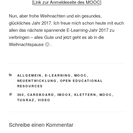
[
Link zur Anmeldeseite des MOOC
]
Nun, aber frohe Weihnachten und ein gesundes,
glückliches Jahr 2017. Ich freue mich schon heute mit euch
allen das nächste spannende E-Learning-Jahr 2017 zu
verbringen – alles Gute und jetzt geht es ab in die
Weihnachtspause 🙂 .
KATEGORIEN
ALLGEMEIN
,
E-LEARNING
,
MOOC
,
NEUENTWICKLUNG
,
OPEN EDUCATIONAL
RESOURCES
SCHLAGWÖRTER
360
,
CARDBOARD
,
IMOOX
,
KLETTERN
,
MOOC
,
TUGRAZ
,
VIDEO
Schreibe einen Kommentar