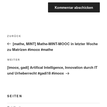
Beitragsnavigation
Vorheriger
ZURÜCK
Beitrag
[mathe, MINT] Mathe-MINT-MOOC in letzter Woche
zu Matrizen #imoox #mathe
Nächster
WEITER
Beitrag
[imoox, gadi] Artifical Intelligence, Innovation durch IT
und Urheberrecht #gadi18 #imoox
SEITEN