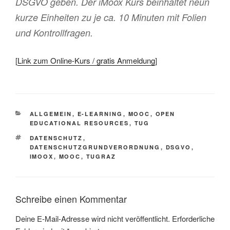
DSGVO geben. Der iMoox Kurs beinhaltet neun
kurze Einheiten zu je ca. 10 Minuten mit Folien
und Kontrollfragen.
[
Link zum Online-Kurs / gratis Anmeldung
]
KATEGORIEN
ALLGEMEIN
,
E-LEARNING
,
MOOC
,
OPEN
EDUCATIONAL RESOURCES
,
TUG
SCHLAGWÖRTER
DATENSCHUTZ
,
DATENSCHUTZGRUNDVERORDNUNG
,
DSGVO
,
IMOOX
,
MOOC
,
TUGRAZ
Schreibe einen Kommentar
Deine E-Mail-Adresse wird nicht veröffentlicht.
Erforderliche