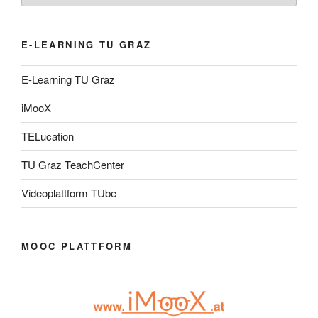
E-LEARNING TU GRAZ
E-Learning TU Graz
iMooX
TELucation
TU Graz TeachCenter
Videoplattform TUbe
MOOC PLATTFORM