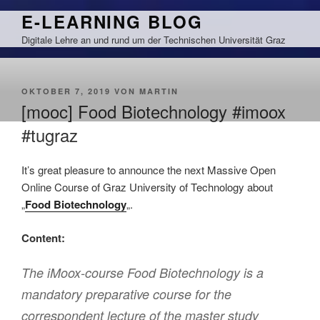
Zum
E-LEARNING BLOG
Inhalt
Digitale Lehre an und rund um der Technischen Universität Graz
springen
VERÖFFENTLICHT
OKTOBER 7, 2019
VON
MARTIN
AM
[mooc] Food Biotechnology #imoox
#tugraz
It’s great pleasure to announce the next Massive Open
Online Course of Graz University of Technology about
„
Food Biotechnology
„.
Content:
The iMoox-course Food Biotechnology is a
mandatory preparative course for the
correspondent lecture of the master study