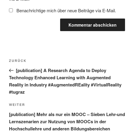
Benachrichtige mich über neue Beiträge via E-Mail.
Beitragsnavigation
Vorheriger
ZURÜCK
Beitrag
[publication] A Research Agenda to Deploy
Technology Enhanced Learning with Augmented
Reality in Industry #AugmentedREality #VirtualReality
#tugraz
Nächster
WEITER
Beitrag
[publication] Mehr als nur ein MOOC – Sieben Lehr-und
Lernszenarien zur Nutzung von MOOCs in der
Hochschullehre und anderen Bildungsbereichen