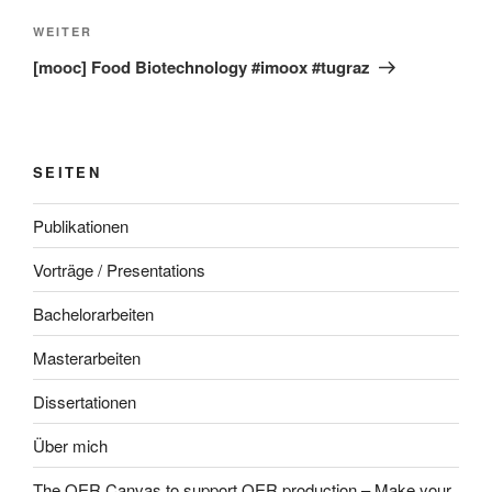
Nächster
WEITER
Beitrag
[mooc] Food Biotechnology #imoox #tugraz
SEITEN
Publikationen
Vorträge / Presentations
Bachelorarbeiten
Masterarbeiten
Dissertationen
Über mich
The OER Canvas to support OER production – Make your