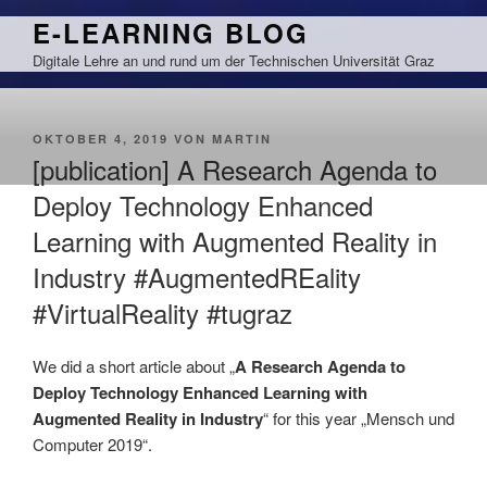
Zum
E-LEARNING BLOG
Inhalt
Digitale Lehre an und rund um der Technischen Universität Graz
springen
VERÖFFENTLICHT
OKTOBER 4, 2019
VON
MARTIN
AM
[publication] A Research Agenda to
Deploy Technology Enhanced
Learning with Augmented Reality in
Industry #AugmentedREality
#VirtualReality #tugraz
We did a short article about „
A Research Agenda to
Deploy Technology Enhanced Learning with
Augmented Reality in Industry
“ for this year „Mensch und
Computer 2019“.