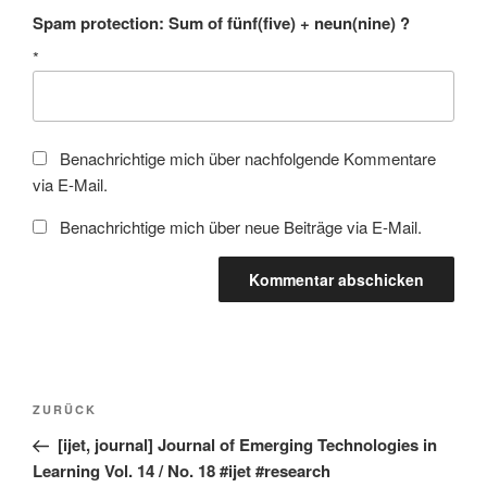
Spam protection: Sum of fünf(five) + neun(nine) ?
*
Benachrichtige mich über nachfolgende Kommentare
via E-Mail.
Benachrichtige mich über neue Beiträge via E-Mail.
Beitragsnavigation
Vorheriger
ZURÜCK
Beitrag
[ijet, journal] Journal of Emerging Technologies in
Learning Vol. 14 / No. 18 #ijet #research