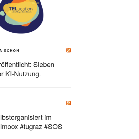
A SCHÖN
ffentlicht: Sieben
r KI-Nutzung.
bstorganisiert im
#imoox #tugraz #SOS