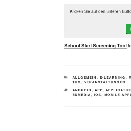
Klicken Sie auf den unteren Butt
School Start Screening Tool
f
KATEGORIEN
ALLGEMEIN
,
E-LEARNING
,
TUG
,
VERANSTALTUNGEN
SCHLAGWÖRTER
ANDROID
,
APP
,
APPLICATIO
EDMEDIA
,
IOS
,
MOBILE APP