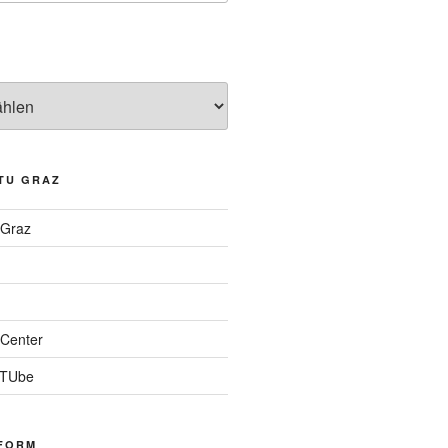
TU GRAZ
 Graz
Center
 TUbe
FORM