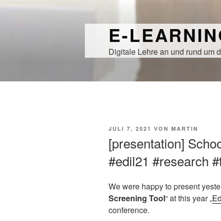
Zum
Inhalt
E-LEARNI
springen
Digitale Lehre an und rund um d
VERÖFFENTLICHT
JULI 7, 2021
VON
MARTIN
AM
[presentation] Schoo
#edil21 #research #
We were happy to present yester
Screening Tool
“ at this year „
Ed
conference.