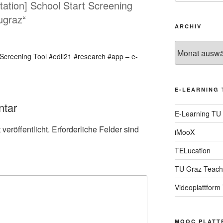
tation] School Start Screening
ugraz“
ARCHIV
Archiv
t Screening Tool #edil21 #research #app – e-
E-LEARNING 
ntar
E-Learning TU
veröffentlicht.
Erforderliche Felder sind
iMooX
TELucation
TU Graz Teach
Videoplattform
MOOC PLATT