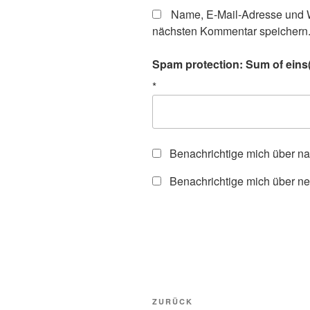
Name, E-Mail-Adresse und W
nächsten Kommentar speichern
Spam protection: Sum of eins(o
*
Benachrichtige mich über n
Benachrichtige mich über ne
Beitragsnavigation
Vorheriger
ZURÜCK