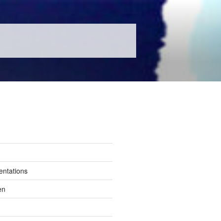
entations
en