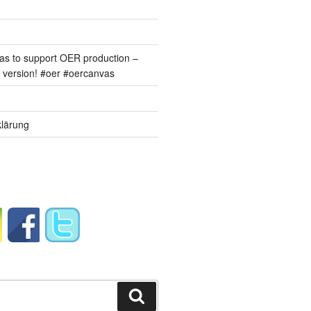
s to support OER production –
version! #oer #oercanvas
lärung
Suchen