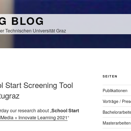
NG BLOG
er Technischen Universität Graz
SEITEN
l Start Screening Tool
Publikationen
tugraz
Vorträge / Pres
day our research about „
School Start
Bachelorarbeit
Media + Innovate Learning 2021
“
Masterarbeiten