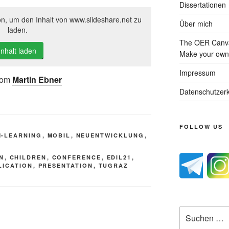
Dissertationen
on, um den Inhalt von www.slideshare.net zu
Über mich
laden.
The OER Canva
Inhalt laden
Make your own 
Impressum
rom
Martin Ebner
Datenschutzerk
FOLLOW US
M-LEARNING
,
MOBIL
,
NEUENTWICKLUNG
,
N
,
CHILDREN
,
CONFERENCE
,
EDIL21
,
LICATION
,
PRESENTATION
,
TUGRAZ
Suche
nach: