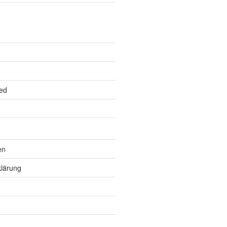
ed
en
lärung