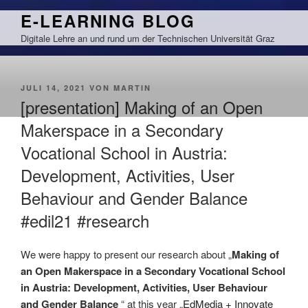
Zum
E-LEARNING BLOG
Inhalt
Digitale Lehre an und rund um der Technischen Universität Graz
springen
VERÖFFENTLICHT
JULI 14, 2021
VON
MARTIN
AM
[presentation] Making of an Open
Makerspace in a Secondary
Vocational School in Austria:
Development, Activities, User
Behaviour and Gender Balance
#edil21 #research
We were happy to present our research about „
Making of
an Open Makerspace in a Secondary Vocational School
in Austria: Development, Activities, User Behaviour
and Gender Balance
“ at this year „
EdMedia + Innovate