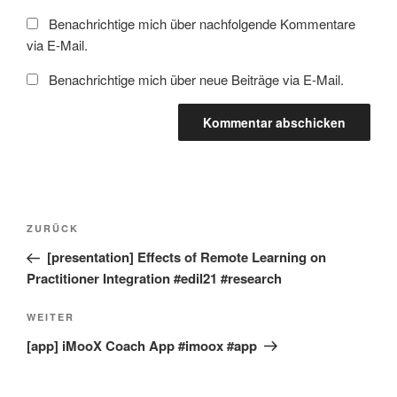
Benachrichtige mich über nachfolgende Kommentare
via E-Mail.
Benachrichtige mich über neue Beiträge via E-Mail.
Beitragsnavigation
Vorheriger
ZURÜCK
Beitrag
[presentation] Effects of Remote Learning on
Practitioner Integration #edil21 #research
Nächster
WEITER
Beitrag
[app] iMooX Coach App #imoox #app