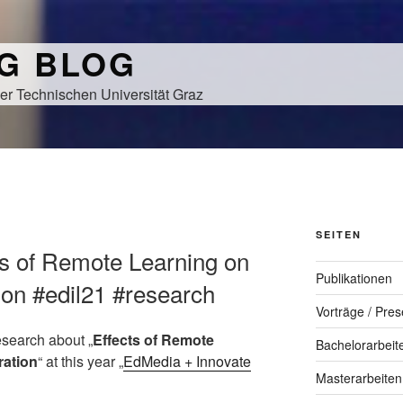
NG BLOG
er Technischen Universität Graz
SEITEN
cts of Remote Learning on
Publikationen
tion #edil21 #research
Vorträge / Pres
esearch about „
Effects of Remote
Bachelorarbeit
ration
“ at this year „
EdMedia + Innovate
Masterarbeiten