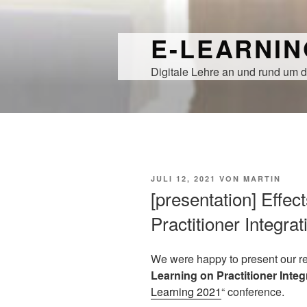
Zum
Inhalt
E-LEARNI
springen
Digitale Lehre an und rund um d
VERÖFFENTLICHT
JULI 12, 2021
VON
MARTIN
AM
[presentation] Effe
Practitioner Integra
We were happy to present our r
Learning on Practitioner Integ
Learning 2021
“ conference.