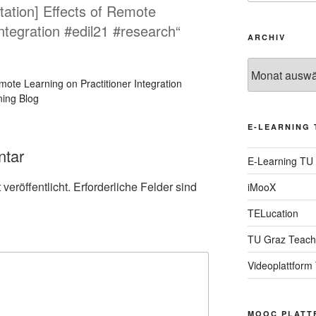
tation] Effects of Remote
Integration #edil21 #research“
ARCHIV
Archiv
emote Learning on Practitioner Integration
ning Blog
E-LEARNING 
ntar
E-Learning TU
veröffentlicht.
Erforderliche Felder sind
iMooX
TELucation
TU Graz Teach
Videoplattform
MOOC PLATT