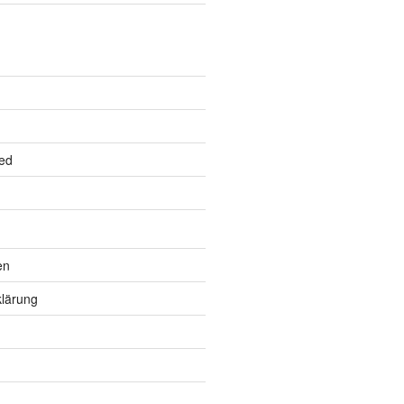
ed
en
lärung