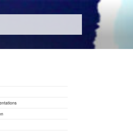
entations
en