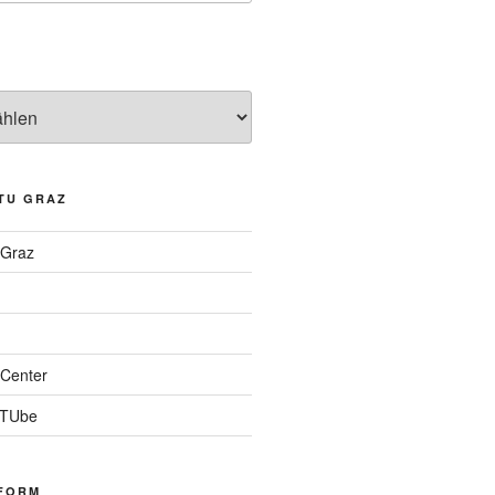
TU GRAZ
 Graz
Center
 TUbe
FORM