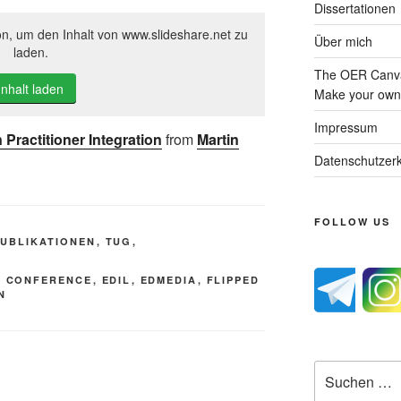
Dissertationen
on, um den Inhalt von www.slideshare.net zu
Über mich
laden.
The OER Canva
Inhalt laden
Make your own 
Impressum
Practitioner Integration
from
Martin
Datenschutzerk
FOLLOW US
PUBLIKATIONEN
,
TUG
,
,
CONFERENCE
,
EDIL
,
EDMEDIA
,
FLIPPED
N
Suche
nach: