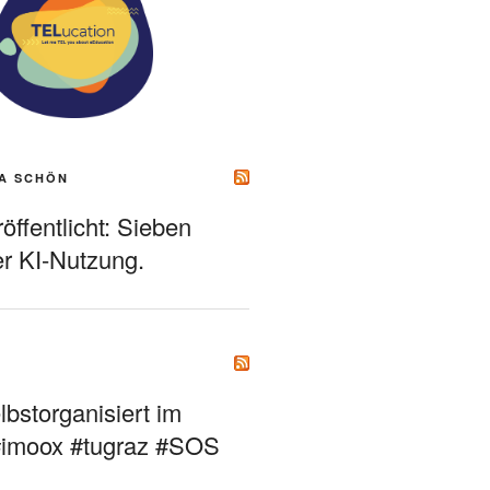
A SCHÖN
ffentlicht: Sieben
r KI-Nutzung.
bstorganisiert im
#imoox #tugraz #SOS