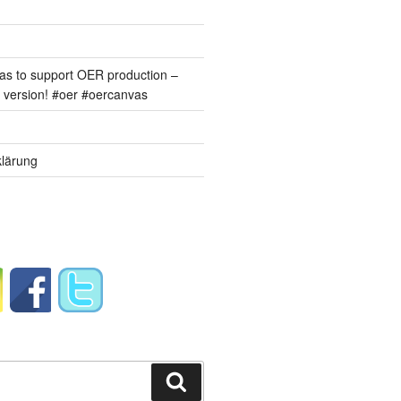
s to support OER production –
version! #oer #oercanvas
lärung
Suchen