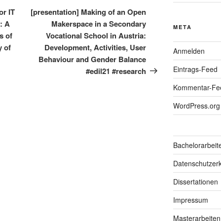
Beitrag
or IT
[presentation] Making of an Open
y: A
Makerspace in a Secondary
META
s of
Vocational School in Austria:
y of
Development, Activities, User
Anmelden
Behaviour and Gender Balance
Eintrags-Feed
#edil21 #research
Kommentar-Fe
WordPress.org
Bachelorarbeit
Datenschutzerk
Dissertationen
Impressum
Masterarbeiten