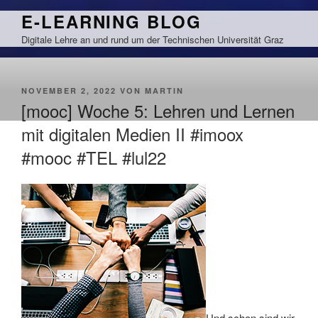
Zum
E-LEARNING BLOG
Inhalt
Digitale Lehre an und rund um der Technischen Universität Graz
springen
VERÖFFENTLICHT
NOVEMBER 2, 2022
VON
MARTIN
AM
[mooc] Woche 5: Lehren und Lernen
mit digitalen Medien II #imoox
#mooc #TEL #lul22
Und schon sind wir