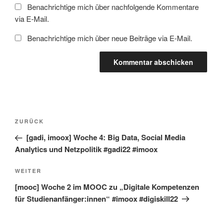
Benachrichtige mich über nachfolgende Kommentare
via E-Mail.
Benachrichtige mich über neue Beiträge via E-Mail.
Beitragsnavigation
Vorheriger
ZURÜCK
Beitrag
[gadi, imoox] Woche 4: Big Data, Social Media
Analytics und Netzpolitik #gadi22 #imoox
Nächster
WEITER
Beitrag
[mooc] Woche 2 im MOOC zu „Digitale Kompetenzen
für Studienanfänger:innen“ #imoox #digiskill22