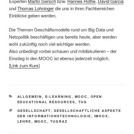
Experten
Martin Gersch
bzw.
Hannes Rothe
,
David Garcia
und
Thomas Lohninger
die uns in ihren Fachbereichen
Einblicke geben werden.
Die Themen Geschäftsmodelle rund um Big Data und
Netzpolitik beschäftigen uns bereits heute, aber werden
wohl zukünftig noch viel wichtiger werden.
Also unbedingt vorbei schauen und mitdiskutieren – der
Einstieg in den MOOC ist ebenso jederzeit möglich.
[
Link zum Kurs
]
KATEGORIEN
ALLGEMEIN
,
E-LEARNING
,
MOOC
,
OPEN
EDUCATIONAL RESOURCES
,
TUG
SCHLAGWÖRTER
GESELLSCHAFT
,
GESELLSCHAFTLICHE ASPEKTE
DER INFORMATIONSTECHNOLOGIE
,
IMOOX
,
LEHRE
,
MOOC
,
TUGRAZ