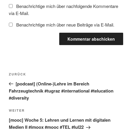
Benachrichtige mich über nachfolgende Kommentare
via E-Mail.
Benachrichtige mich über neue Beiträge via E-Mail.
Beitragsnavigation
Vorheriger
ZURÜCK
Beitrag
[podcast] (Online-)Lehre im Bereich
Fahrzeugtechnik #tugraz #international #telucation
#diversity
Nächster
WEITER
Beitrag
[mooc] Woche 5: Lehren und Lernen mit digitalen
Medien II #imoox #mooc #TEL #lul22