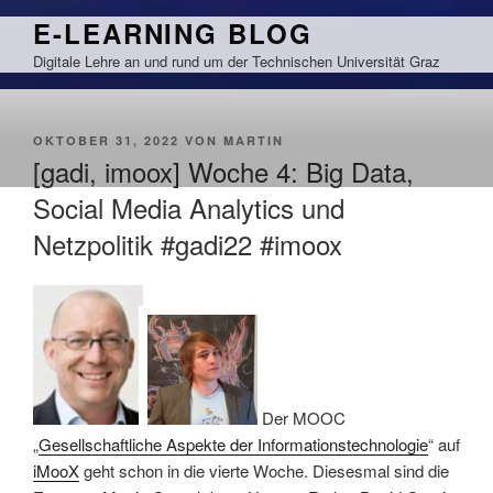
Zum
E-LEARNING BLOG
Inhalt
Digitale Lehre an und rund um der Technischen Universität Graz
springen
VERÖFFENTLICHT
OKTOBER 31, 2022
VON
MARTIN
AM
[gadi, imoox] Woche 4: Big Data,
Social Media Analytics und
Netzpolitik #gadi22 #imoox
Der MOOC
„
Gesellschaftliche Aspekte der Informationstechnologie
“ auf
iMooX
geht schon in die vierte Woche. Diesesmal sind die