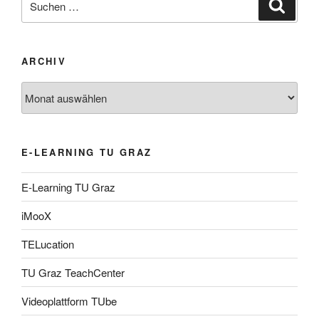
Suche
nach:
ARCHIV
Archiv
E-LEARNING TU GRAZ
E-Learning TU Graz
iMooX
TELucation
TU Graz TeachCenter
Videoplattform TUbe