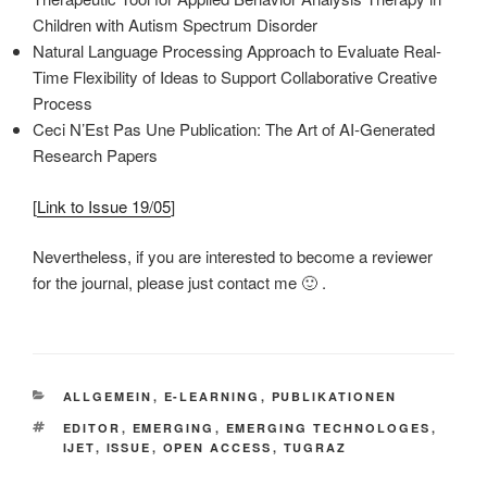
Children with Autism Spectrum Disorder
Natural Language Processing Approach to Evaluate Real-
Time Flexibility of Ideas to Support Collaborative Creative
Process
Ceci N’Est Pas Une Publication: The Art of AI-Generated
Research Papers
[
Link to Issue 19/05
]
Nevertheless, if you are interested to become a reviewer
for the journal, please just contact me 🙂 .
KATEGORIEN
ALLGEMEIN
,
E-LEARNING
,
PUBLIKATIONEN
SCHLAGWÖRTER
EDITOR
,
EMERGING
,
EMERGING TECHNOLOGES
,
IJET
,
ISSUE
,
OPEN ACCESS
,
TUGRAZ