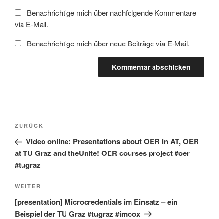
Benachrichtige mich über nachfolgende Kommentare
via E-Mail.
Benachrichtige mich über neue Beiträge via E-Mail.
Beitragsnavigation
Vorheriger
ZURÜCK
Beitrag
Video online: Presentations about OER in AT, OER
at TU Graz and theUnite! OER courses project #oer
#tugraz
Nächster
WEITER
Beitrag
[presentation] Microcredentials im Einsatz – ein
Beispiel der TU Graz #tugraz #imoox