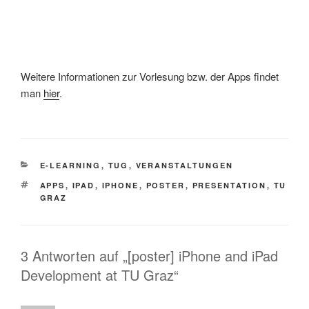
Weitere Informationen zur Vorlesung bzw. der Apps findet
man
hier
.
KATEGORIEN
E-LEARNING
,
TUG
,
VERANSTALTUNGEN
SCHLAGWÖRTER
APPS
,
IPAD
,
IPHONE
,
POSTER
,
PRESENTATION
,
TU
GRAZ
3 Antworten auf „[poster] iPhone and iPad
Development at TU Graz“