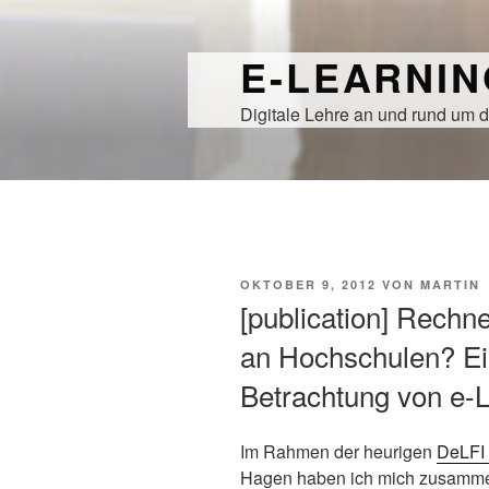
Zum
Inhalt
E-LEARNI
springen
Digitale Lehre an und rund um d
VERÖFFENTLICHT
OKTOBER 9, 2012
VON
MARTIN
AM
[publication] Rechn
an Hochschulen? Ei
Betrachtung von e
Im Rahmen der heurigen
DeLFI
Hagen haben ich mich zusammen