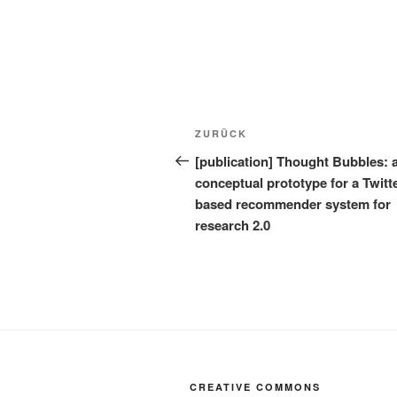
Beitragsnavigation
Vorheriger
ZURÜCK
Beitrag
[publication] Thought Bubbles: 
conceptual prototype for a Twitt
based recommender system for
research 2.0
CREATIVE COMMONS