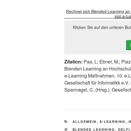
Rechnet sich Blended Learning an
von e-L
Klicken Sie auf den unteren Bu
Zitation:
Paa, L; Ebner, M.; Piaz
Blenden Learning an Hochschul
e-Learning Maßnahmen. 10. e-Le
Gesellschaft für Informatikk e.V.
Spannagel, C. (Hrsg.). Gesellscha
KATEGORIEN
ALLGEMEIN
,
E-LEARNING
,
SCHLAGWÖRTER
BLENDED LEARNING
,
DELFI