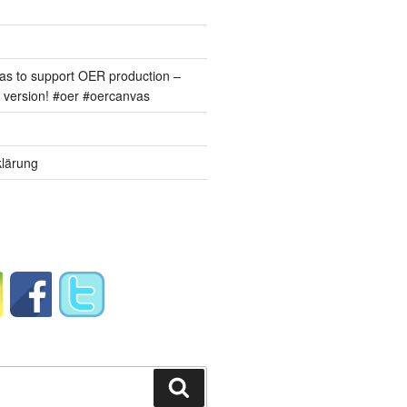
s to support OER production –
version! #oer #oercanvas
lärung
Suchen