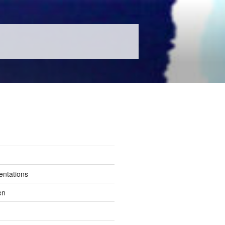
entations
en