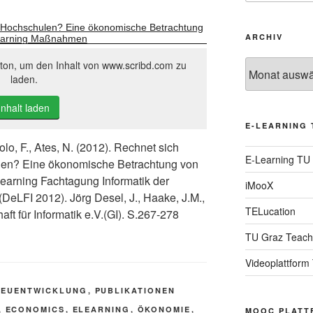
 Hochschulen? Eine ökonomische Betrachtung
ARCHIV
earning Maßnahmen
Archiv
tton, um den Inhalt von www.scribd.com zu
laden.
Inhalt laden
E-LEARNING 
olo, F., Ates, N. (2012). Rechnet sich
E-Learning TU
en? Eine ökonomische Betrachtung von
arning Fachtagung Informatik der
iMooX
 (DeLFI 2012). Jörg Desel, J., Haake, J.M.,
TELucation
ft für Informatik e.V.(GI). S.267-278
TU Graz Teach
Videoplattform
NEUENTWICKLUNG
,
PUBLIKATIONEN
,
ECONOMICS
,
ELEARNING
,
ÖKONOMIE
,
MOOC PLATT