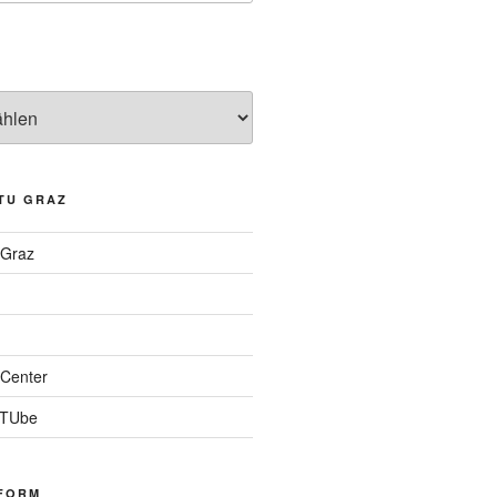
TU GRAZ
 Graz
Center
 TUbe
FORM