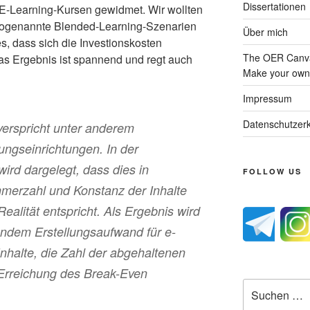
Dissertationen
E-Learning-Kursen gewidmet. Wir wollten
sogenannte Blended-Learning-Szenarien
Über mich
s, dass sich die Investionskosten
The OER Canva
as Ergebnis ist spannend und regt auch
Make your own 
Impressum
Datenschutzerk
verspricht unter anderem
ungseinrichtungen. In der
ird dargelegt, dass dies in
FOLLOW US
ehmerzahl und Konstanz der Inhalte
ealität entspricht. Als Ergebnis wird
endem Erstellungsaufwand für e-
halte, die Zahl der abgehaltenen
e Erreichung des Break-Even
Suche
nach: