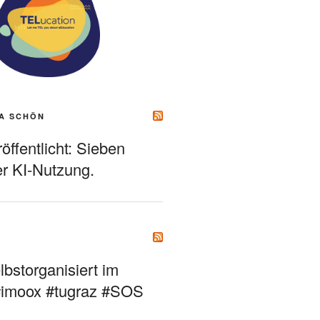
A SCHÖN
ffentlicht: Sieben
r KI-Nutzung.
bstorganisiert im
#imoox #tugraz #SOS