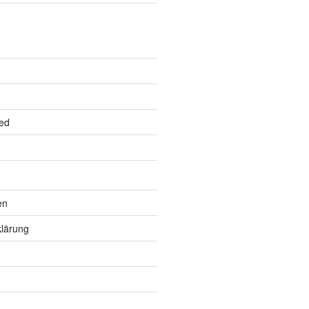
ed
en
lärung