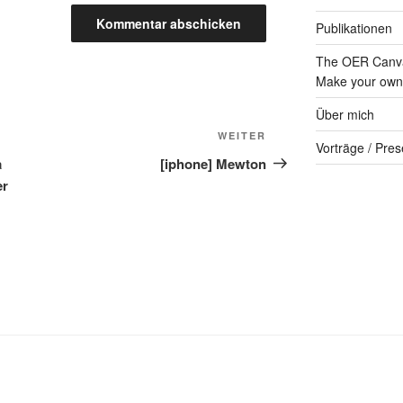
Publikationen
The OER Canva
Make your own 
Über mich
Nächster
WEITER
Vorträge / Pres
Beitrag
a
[iphone] Mewton
er