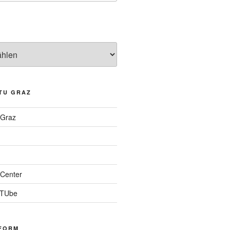
TU GRAZ
 Graz
Center
 TUbe
FORM