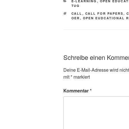
KATEGORIEN
E-LEARNING
,
OPEN EDUCAT
TUG
SCHLAGWÖRTER
CALL
,
CALL FOR PAPERS
,
C
OER
,
OPEN EUDCATIONAL 
Schreibe einen Komme
Deine E-Mail-Adresse wird nicht 
mit
*
markiert
Kommentar
*