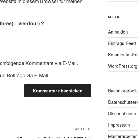
ebsite in diesem Browser für meinen
.
META
hree) + vier(four) ?
Anmelden
Eintrags-Feed
Kommentar-Fe
achfolgende Kommentare via E-Mail.
WordPress.org
ue Beiträge via E-Mail.
Bachelorarbeit
Datenschutzerk
Dissertationen
Impressum
Nächster
WEITER
Masterarbeiten
Beitrag