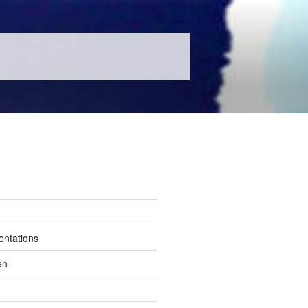
entations
en