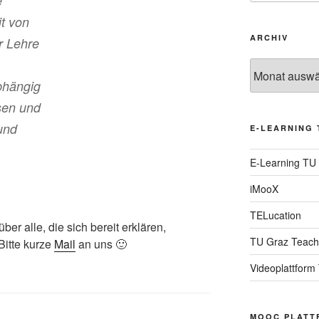
e
it von
ARCHIV
r Lehre
Archiv
bhängig
sen und
 und
E-LEARNING 
E-Learning TU
iMooX
TELucation
ber alle, die sich bereit erklären,
TU Graz Teach
Bitte kurze
Mail
an uns 🙂
Videoplattform
MOOC PLATT