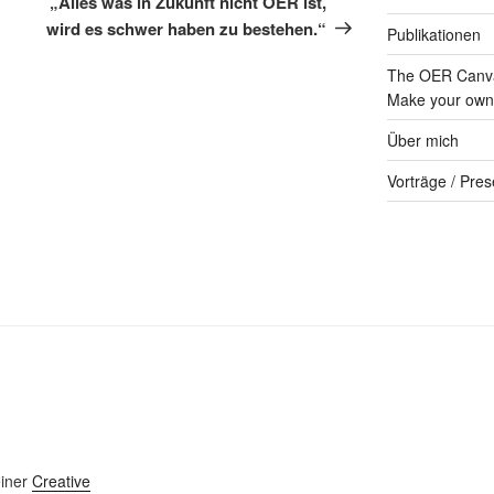
„Alles was in Zukunft nicht OER ist,
wird es schwer haben zu bestehen.“
Publikationen
The OER Canva
Make your own 
Über mich
Vorträge / Pres
einer
Creative