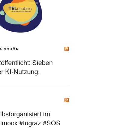
A SCHÖN
ffentlicht: Sieben
r KI-Nutzung.
bstorganisiert im
#imoox #tugraz #SOS