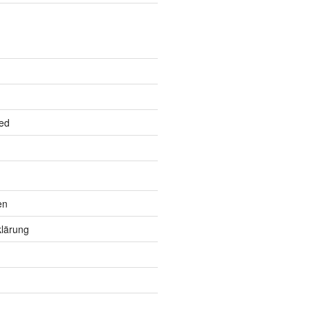
ed
en
lärung