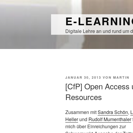
Zum
Inhalt
E-LEARNI
springen
Digitale Lehre an und rund um d
VERÖFFENTLICHT
JANUAR 30, 2013
VON
MARTIN
AM
[CfP] Open Access 
Resources
Zusammen mit
Sandra Schön
,
L
Heller
und
Rudolf Mumenthaler
mich über Einreichungen zur