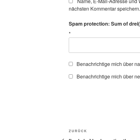
Name, E-Mail-Adresse und W
nächsten Kommentar speichern
Spam protection: Sum of drei(t
*
Benachrichtige mich über n
Benachrichtige mich über ne
Beitragsnavigation
Vorheriger
ZURÜCK
Beitrag