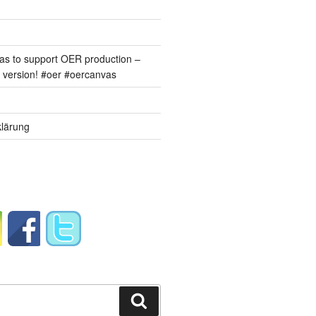
s to support OER production –
version! #oer #oercanvas
lärung
Suchen