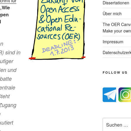
chrift für
Dissertationen
„
Wie
Über mich
Open
l
The OER Canva
Make your own 
Impressum
en
) sind in
Datenschutzerk
ufiger
ien und
FOLLOW US
batte
entrale
teht
 Zugang
n
Suche
utiert
nach: