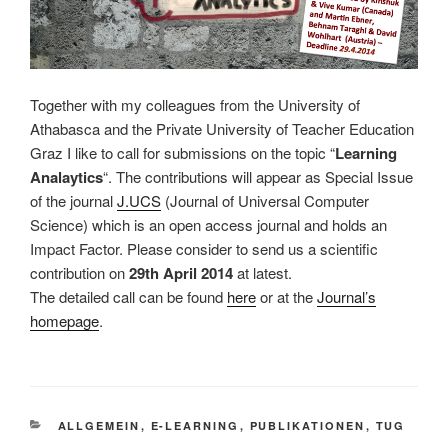
Together with my colleagues from the University of
Athabasca and the Private University of Teacher Education
Graz I like to call for submissions on the topic “
Learning
Analaytics
“. The contributions will appear as Special Issue
of the journal
J.UCS
(Journal of Universal Computer
Science) which is an open access journal and holds an
Impact Factor. Please consider to send us a scientific
contribution on
29th April 2014
at latest.
The detailed call can be found
here
or at the
Journal’s
homepage
.
KATEGORIEN
ALLGEMEIN
,
E-LEARNING
,
PUBLIKATIONEN
,
TUG