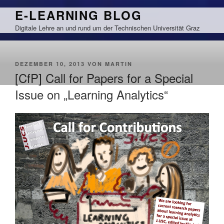
Zum
E-LEARNING BLOG
Inhalt
Digitale Lehre an und rund um der Technischen Universität Graz
springen
VERÖFFENTLICHT
DEZEMBER 10, 2013
VON
MARTIN
AM
[CfP] Call for Papers for a Special
Issue on „Learning Analytics“