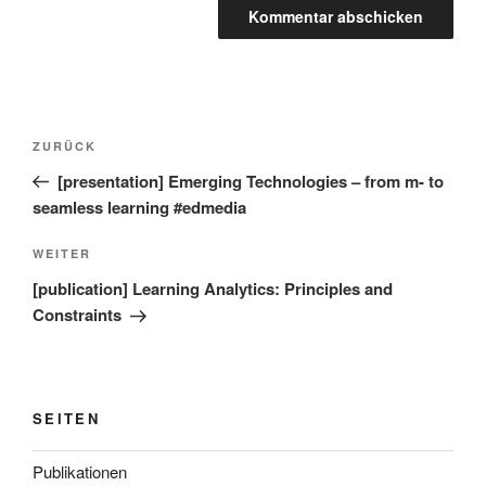
Beitragsnavigation
Vorheriger
ZURÜCK
Beitrag
[presentation] Emerging Technologies – from m- to
seamless learning #edmedia
Nächster
WEITER
Beitrag
[publication] Learning Analytics: Principles and
Constraints
SEITEN
Publikationen