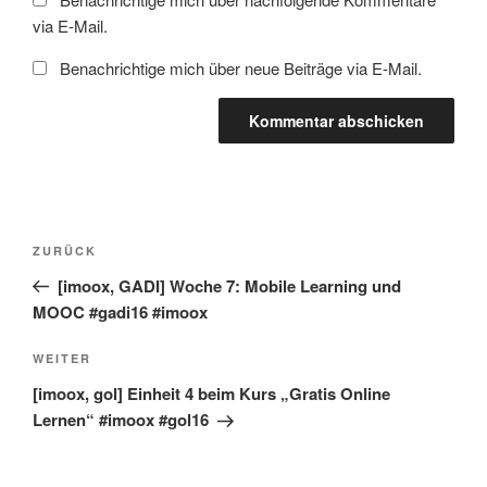
via E-Mail.
Benachrichtige mich über neue Beiträge via E-Mail.
Beitragsnavigation
Vorheriger
ZURÜCK
Beitrag
[imoox, GADI] Woche 7: Mobile Learning und
MOOC #gadi16 #imoox
Nächster
WEITER
Beitrag
[imoox, gol] Einheit 4 beim Kurs „Gratis Online
Lernen“ #imoox #gol16