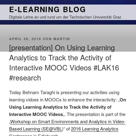
Zum
E-LEARNING BLOG
Inhalt
Digitale Lehre an und rund um der Technischen Universität Graz
springen
VERÖFFENTLICHT
APRIL 26, 2016
VON
MARTIN
AM
[presentation] On Using Learning
Analytics to Track the Activity of
Interactive MOOC Videos #LAK16
#research
Today Behnam Taraghi is presenting our activities using
learning vidoes in MOOCs to enhance the interactivity: „
On
Using Learning Analytics to Track the Activity of
Interactive MOOC Videos
„. The presentation is part of the
„
Workshop on Smart Environments and Analytics in Video-
Based Learning (SE@VBL
)“ of
2016 Learning Analytics
Conference
in Edinburgh.