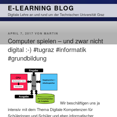
Zum
E-LEARNING BLOG
Inhalt
Digitale Lehre an und rund um der Technischen Universität Graz
springen
VERÖFFENTLICHT
APRIL 7, 2017
VON
MARTIN
AM
Computer spielen – und zwar nicht
digital :-) #tugraz #informatik
#grundbildung
Wir beschäftigen uns ja
intensiv mit dem Thema Digitale Kompetenzen für
Schülerinnen und Schüler und eben informatischer