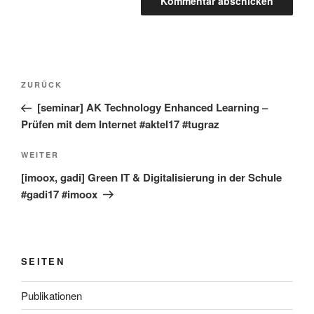
Beitragsnavigation
Vorheriger
ZURÜCK
Beitrag
[seminar] AK Technology Enhanced Learning –
Prüfen mit dem Internet #aktel17 #tugraz
Nächster
WEITER
Beitrag
[imoox, gadi] Green IT & Digitalisierung in der Schule
#gadi17 #imoox
SEITEN
Publikationen