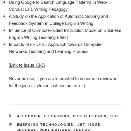
Using Google to Search Language Patterns in Web-
Corpus: EFL Writing Pedagogy
A Study on the Application of Automatic Scoring and
Feedback System in College English Writing
Influence of Computer-aided Instruction Model on Business
English Writing Teaching Effect
Impacts of m-DPBL Approach towards Computer
Networks Teaching and Learning Process
[
Link to Issue 13/3
]
Nevertheless, if you are interested to become a reviewer
for the journal, please just contact me :-).
KATEGORIEN
ALLGEMEIN
,
E-LEARNING
,
PUBLIKATIONEN
,
TUG
SCHLAGWÖRTER
EMERGING TECHNOLOGIES
,
IJET
,
ISSUE
,
JOURNAL
,
PUBLICATIONS
,
TUGRAZ