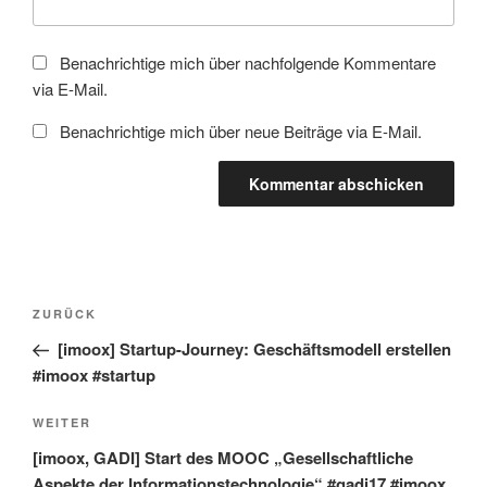
Benachrichtige mich über nachfolgende Kommentare
via E-Mail.
Benachrichtige mich über neue Beiträge via E-Mail.
Beitragsnavigation
Vorheriger
ZURÜCK
Beitrag
[imoox] Startup-Journey: Geschäftsmodell erstellen
#imoox #startup
Nächster
WEITER
Beitrag
[imoox, GADI] Start des MOOC „Gesellschaftliche
Aspekte der Informationstechnologie“ #gadi17 #imoox