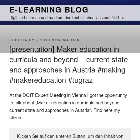
Zum
E-LEARNING BLOG
Inhalt
Digitale Lehre an und rund um der Technischen Universität Graz
springen
VERÖFFENTLICHT
FEBRUAR 25, 2019
VON
MARTIN
AM
[presentation] Maker education in
curricula and beyond – current state
and approaches in Austria #making
#makereducation #tugraz
At the
DOIT Expert Meeting
in Vienna I got the oppertunity
to talk about „Maker education in curricula and beyond –
current state and approaches in Austria“. Find here my
slides:
Klicken Sie auf den unteren Button, um den Inhalt von