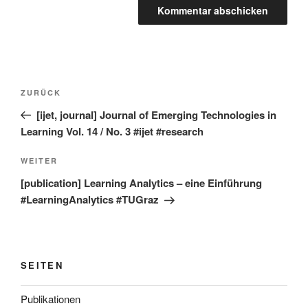
Beitragsnavigation
Vorheriger
ZURÜCK
Beitrag
[ijet, journal] Journal of Emerging Technologies in
Learning Vol. 14 / No. 3 #ijet #research
Nächster
WEITER
Beitrag
[publication] Learning Analytics – eine Einführung
#LearningAnalytics #TUGraz
SEITEN
Publikationen