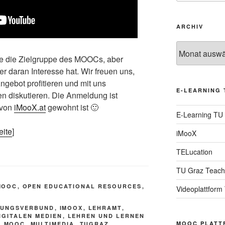
ARCHIV
Archiv
de die Zielgruppe des MOOCs, aber
er daran Interesse hat. Wir freuen uns,
gebot profitieren und mit uns
E-LEARNING 
 diskutieren. Die Anmeldung ist
 von
iMooX.at
gewohnt ist 🙂
E-Learning TU
eite
]
iMooX
TELucation
TU Graz Teach
MOOC
,
OPEN EDUCATIONAL RESOURCES
,
Videoplattform
LUNGSVERBUND
,
IMOOX
,
LEHRAMT
,
IGITALEN MEDIEN
,
LEHREN UND LERNEN
MOOC PLATT
,
MOOC
,
MULTIMEDIA
,
TUGRAZ