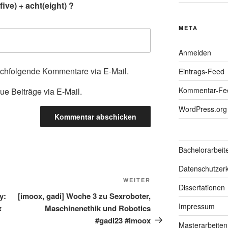
ive) + acht(eight) ?
META
Anmelden
achfolgende Kommentare via E-Mail.
Eintrags-Feed
Kommentar-Fe
ue Beiträge via E-Mail.
WordPress.org
Bachelorarbeit
Datenschutzerk
Nächster
WEITER
Dissertationen
Beitrag
y:
[imoox, gadi] Woche 3 zu Sexroboter,
Impressum
x
Maschinenethik und Robotics
#gadi23 #imoox
Masterarbeiten