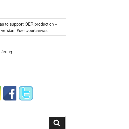
s to support OER production –
version! #oer #oercanvas
lärung
Suchen