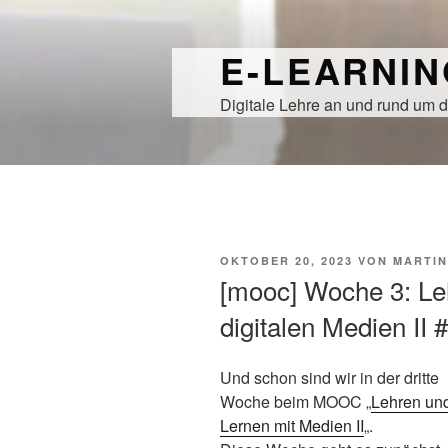
Zum
Inhalt
E-LEARNI
springen
Digitale Lehre an und rund um d
VERÖFFENTLICHT
OKTOBER 20, 2023
VON
MARTIN
AM
[mooc] Woche 3: Le
digitalen Medien II
Und schon sind wir in der dritte
Woche beim MOOC „
Lehren un
Lernen mit Medien II
„.