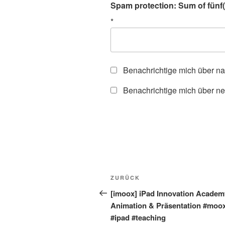
Spam protection: Sum of fünf(f
*
Benachrichtige mich über n
Benachrichtige mich über ne
Beitragsnavigation
Vorheriger
ZURÜCK
Beitrag
[imoox] iPad Innovation Academ
Animation & Präsentation #moo
#ipad #teaching