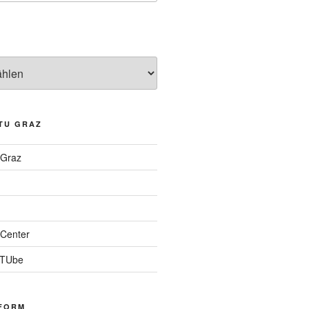
TU GRAZ
 Graz
Center
 TUbe
FORM