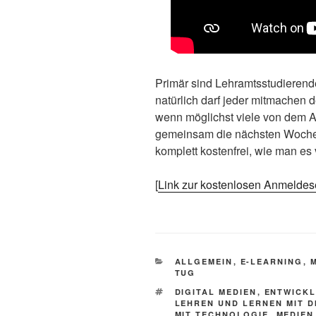
Primär sind Lehramtsstudieren
natürlich darf jeder mitmachen d
wenn möglichst viele von dem An
gemeinsam die nächsten Wochen
komplett kostenfrei, wie man es
[
Link zur kostenlosen Anmeldes
KATEGORIEN
ALLGEMEIN
,
E-LEARNING
,
TUG
SCHLAGWÖRTER
DIGITAL MEDIEN
,
ENTWICK
LEHREN UND LERNEN MIT D
MIT TECHNOLOGIE
,
MEDIEN