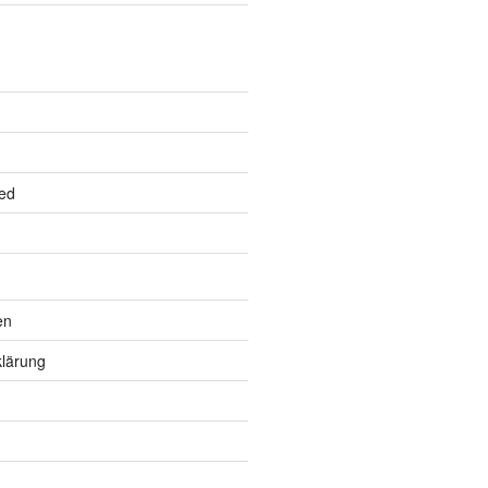
ed
en
lärung