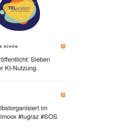
A SCHÖN
ffentlicht: Sieben
r KI-Nutzung.
bstorganisiert im
#imoox #tugraz #SOS