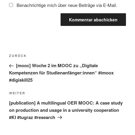
Benachrichtige mich über neue Beiträge via E-Mail.
Beitragsnavigation
Vorheriger
ZURÜCK
Beitrag
[mooc] Woche 2 im MOOC zu „Digitale
Kompetenzen für Studienanfänger:innen“ #imoox
#digiskill25
Nächster
WEITER
Beitrag
[publication] A multilingual OER MOOC: A case study
on production and usage in a university cooperation
#KI #tugraz #research