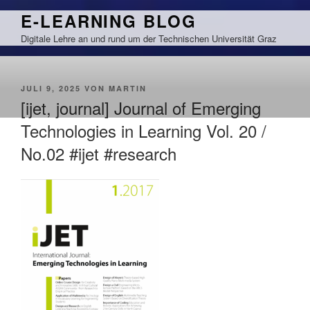
Zum
E-LEARNING BLOG
Inhalt
Digitale Lehre an und rund um der Technischen Universität Graz
springen
VERÖFFENTLICHT
JULI 9, 2025
VON
MARTIN
AM
[ijet, journal] Journal of Emerging
Technologies in Learning Vol. 20 /
No.02 #ijet #research